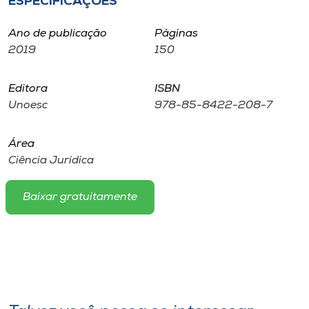
ESPECIFICAÇÕES
Museu
Ano de publicação
Páginas
Unoesc
2019
150
Store
Editora
ISBN
Unoesc
978-85-8422-208-7
Selecione
o idioma
Área
Ciência Jurídica
Baixar gratuitamente
A+
A-