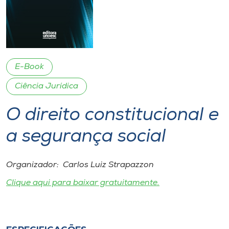
I.nova
Diplomados
E-Book
Cultura
Ciência Jurídica
O direito constitucional e
CPA
a segurança social
Biblioteca
Organizador: Carlos Luiz Strapazzon
Editora
Clique aqui para baixar gratuitamente.
Rádio