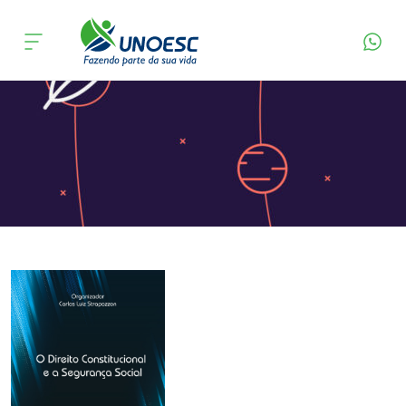
Página Inicial
Editora
Apresentação
Cursos
Onde estamos
Pesquisa
Atendimento ao Estudante
Portal de Ensino
A
Unoesc
Internacionalização