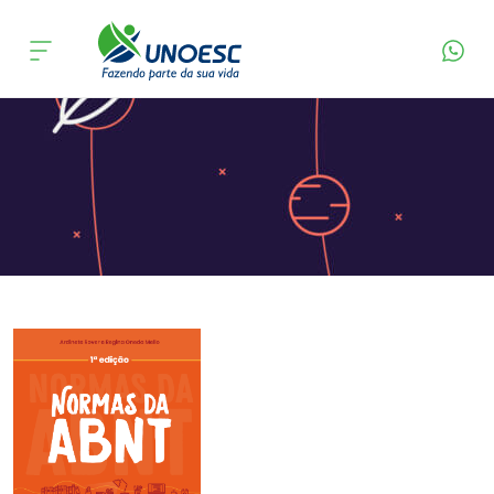
Página Inicial
Editora
Apresentação
Cursos
Onde estamos
Pesquisa
Atendimento ao Estudante
Portal de Ensino
A
Unoesc
Internacionalização