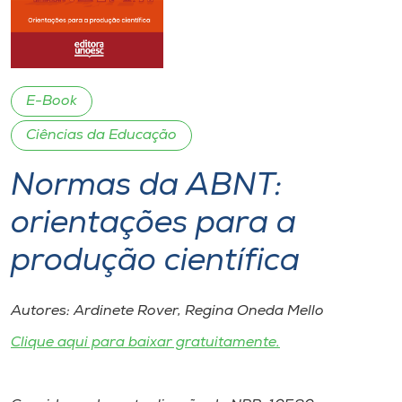
I.nova
Diplomados
E-Book
Ciências da Educação
Cultura
Normas da ABNT:
CPA
orientações para a
Biblioteca
produção científica
Editora
Autores: Ardinete Rover, Regina Oneda Mello
Clique aqui para baixar gratuitamente.
Rádio