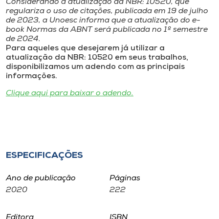
Considerando a atualização da NBR: 10520, que
Museu
regulariza o uso de citações, publicada em 19 de julho
de 2023, a Unoesc informa que a atualização do e-
book Normas da ABNT será publicada no 1º semestre
Unoesc
de 2024.
Store
Para aqueles que desejarem já utilizar a
atualização da NBR: 10520 em seus trabalhos,
disponibilizamos um adendo com as principais
informações.
Selecione
Clique aqui para baixar o adendo.
o idioma
A+
ESPECIFICAÇÕES
A-
Ano de publicação
Páginas
2020
222
Editora
ISBN