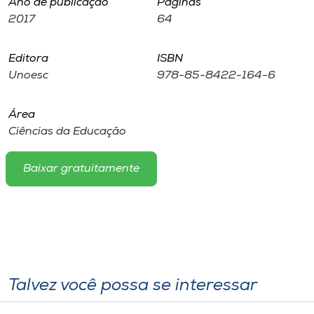
Ano de publicação
Páginas
Museu
2017
64
Unoesc
Editora
ISBN
Store
Unoesc
978-85-8422-164-6
Área
Ciências da Educação
Selecione
o idioma
Baixar gratuitamente
A+
A-
Talvez você possa se interessar