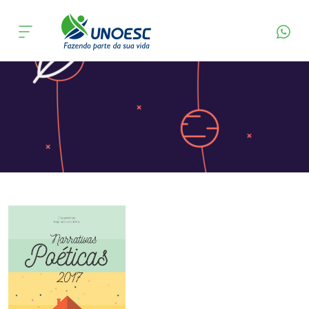
Página Inicial
Editora
Apresentação
Cursos
Onde estamos
Pesquisa
Atendimento ao Estudante
Portal de Ensino
A
Unoesc
Internacionalização