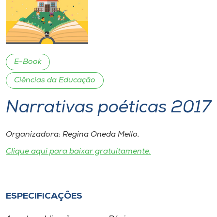
I.nova
Diplomados
E-Book
Cultura
Ciências da Educação
Narrativas poéticas 2017
CPA
Organizadora: Regina Oneda Mello.
Biblioteca
Clique aqui para baixar gratuitamente.
Editora
Rádio
ESPECIFICAÇÕES