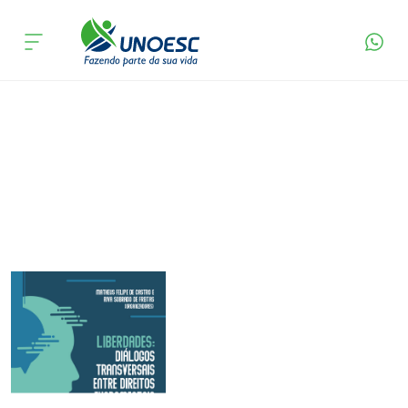
Página Inicial
Editora
Apresentação
Cursos
Onde estamos
Pesquisa
Atendimento ao Estudante
Portal de Ensino
A
Unoesc
Internacionalização