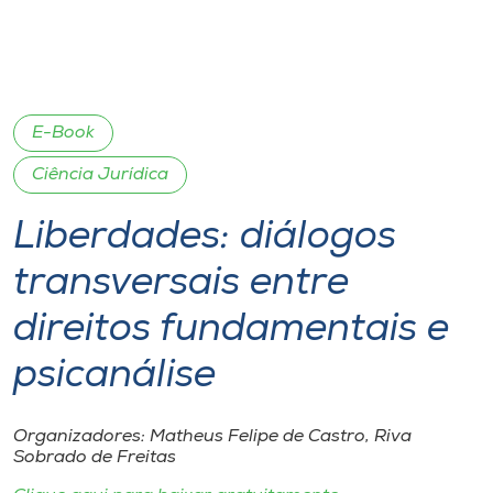
I.nova
Diplomados
E-Book
Ciência Jurídica
Cultura
Liberdades: diálogos
CPA
transversais entre
Biblioteca
direitos fundamentais e
psicanálise
Editora
Organizadores: Matheus Felipe de Castro, Riva
Rádio
Sobrado de Freitas