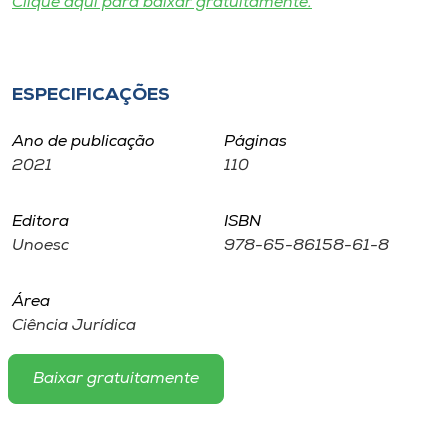
Clique aqui para baixar gratuitamente.
Museu
Unoesc
ESPECIFICAÇÕES
Store
Ano de publicação
Páginas
2021
110
Selecione
o idioma
Editora
ISBN
Unoesc
978-65-86158-61-8
A+
Área
A-
Ciência Jurídica
Baixar gratuitamente