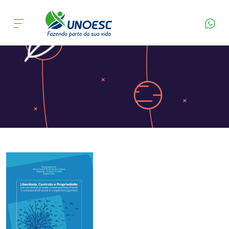
Página Inicial
Editora
Apresentação
Cursos
Onde estamos
Pesquisa
Atendimento ao Estudante
Portal de Ensino
A
Unoesc
Internacionalização