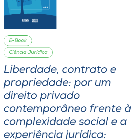
I.nova
Diplomados
E-Book
Cultura
Ciência Jurídica
Liberdade, contrato e
CPA
propriedade: por um
Biblioteca
direito privado
Editora
contemporâneo frente à
complexidade social e a
Rádio
experiência jurídica: