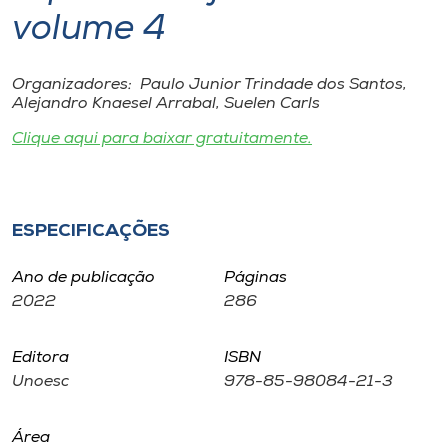
Museu
volume 4
Unoesc
Organizadores: Paulo Junior Trindade dos Santos,
Store
Alejandro Knaesel Arrabal, Suelen Carls
Clique aqui para baixar gratuitamente.
Selecione
o idioma
ESPECIFICAÇÕES
Ano de publicação
Páginas
A+
2022
286
A-
Editora
ISBN
Unoesc
978-85-98084-21-3
Área