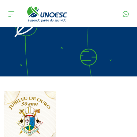
Página Inicial
Editora
Apresentação
Cursos
Onde estamos
Pesquisa
Atendimento ao Estudante
Portal de Ensino
A
Unoesc
Internacionalização