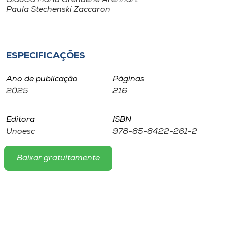
Museu
Paula Stechenski Zaccaron
Unoesc
Store
ESPECIFICAÇÕES
Ano de publicação
Páginas
2025
216
Selecione
o idioma
Editora
ISBN
Unoesc
978-85-8422-261-2
A+
Baixar gratuitamente
A-