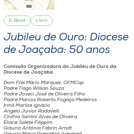
I.nova
E-Book
Livro
Diplomados
Jubileu de Ouro: Diocese
de Joaçaba: 50 anos
Cultura
CPA
Comissão Organizadora do Jubileu de Ouro da
Diocese de Joaçaba
Dom Frei Mário Marquez, OFMCap
Biblioteca
Padre Tiago Willian Souza
Padre Joveci José de Oliveira Filho
Padre Marcos Roberto Fogaça Medeiros
Editora
Irmã Marlize Ignácio
Angelo Junior Radavelli
Cinthia Santini Alves de Oliveira
Rádio
Eliane Salete Filippim
Gláucia Antônia Fabrin Arndt
Glaucia Maria Grendene Arenhart