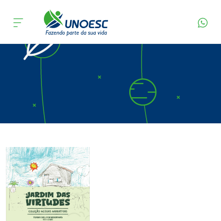
Página Inicial
Editora
Apresentação
Cursos
Onde estamos
Pesquisa
Atendimento ao Estudante
Portal de Ensino
A
Unoesc
Internacionalização