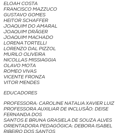
Museu
ELOAH COSTA
FRANCISCO MAZZUCO
GUSTAVO GOMES
Unoesc
HEITOR SCHAFFER
JOAQUIM DO AMARAL
Store
JOAQUIM DRÄGER
JOAQUIM MACHADO
LORENA TORTELLI
LORENZO DAL PIZZOL
MURILO OLIVEIRA
Selecione
NICOLLAS MISSIAGGIA
o idioma
OLAVO MOTA
ROMEO VIVAS
VICENTE FRONZA
VITOR MENDES
A+
EDUCADORES
A-
PROFESSORA: CAROLINE NATALIA XAVIER LUIZ
PROFESSORA AUXILIAR DE INCLUSÃO: DEISE
FERNANDA DOS
SANTOS E BRUNA GRASIELA DE SOUZA ALVES
ORIENTADORA PEDAGÓGICA: DEBORA ISABEL
RIBEIRO DOS SANTOS