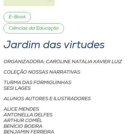
I.nova
E-Book
Ciências da Educação
Diplomados
Jardim das virtudes
Cultura
ORGANIZADORA: CAROLINE NATALIA XAVIER LUIZ
CPA
COLEÇÃO NOSSAS NARRATIVAS
TURMA DAS FORMIGUINHAS
Biblioteca
SESI LAGES
ALUNOS AUTORES E ILUSTRADORES
Editora
ALICE MENDES
ANTONELLA DELFES
Rádio
ARTHUR COMÉL
BENÍCIO BOEIRA
BENJAMIN FERREIRA