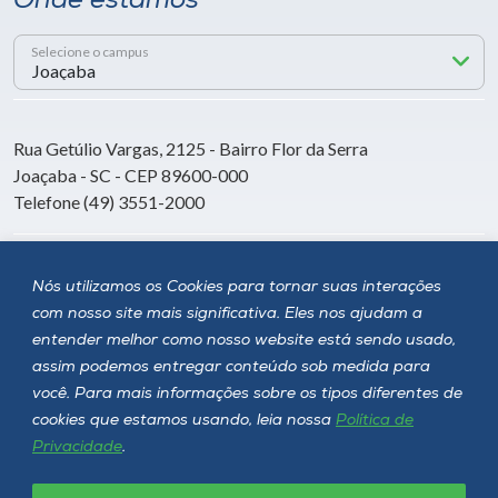
Onde estamos
Selecione o campus
Rua Getúlio Vargas, 2125 - Bairro Flor da Serra
Joaçaba - SC - CEP 89600-000
Telefone (49) 3551-2000
Siga a Unoesc
Nós utilizamos os Cookies para tornar suas interações
com nosso site mais significativa. Eles nos ajudam a
entender melhor como nosso website está sendo usado,
assim podemos entregar conteúdo sob medida para
você. Para mais informações sobre os tipos diferentes de
cookies que estamos usando, leia nossa
Política de
Privacidade
.