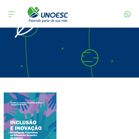
Página Inicial
Editora
Apresentação
Cursos
Onde estamos
Pesquisa
Atendimento ao Estudante
Portal de Ensino
A
Unoesc
Internacionalização