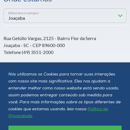
Selecione o campus
Rua Getúlio Vargas, 2125 - Bairro Flor da Serra
Joaçaba - SC - CEP 89600-000
Telefone (49) 3551-2000
Siga a Unoesc
Nós utilizamos os Cookies para tornar suas interações
com nosso site mais significativa. Eles nos ajudam a
entender melhor como nosso website está sendo usado,
assim podemos entregar conteúdo sob medida para
você. Para mais informações sobre os tipos diferentes de
cookies que estamos usando, leia nossa
Política de
Privacidade
.