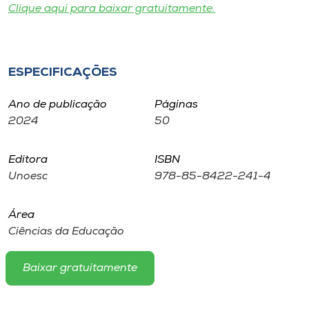
Museu
Clique aqui para baixar gratuitamente.
Unoesc
Store
ESPECIFICAÇÕES
Ano de publicação
Páginas
2024
50
Selecione
o idioma
Editora
ISBN
Unoesc
978-85-8422-241-4
A+
Área
A-
Ciências da Educação
Baixar gratuitamente