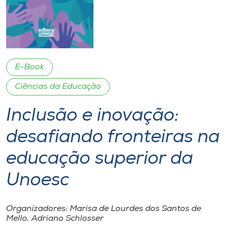
I.nova
Diplomados
E-Book
Cultura
Ciências da Educação
Inclusão e inovação:
CPA
desafiando fronteiras na
Biblioteca
educação superior da
Editora
Unoesc
Rádio
Organizadores: Marisa de Lourdes dos Santos de
Mello, Adriano Schlosser