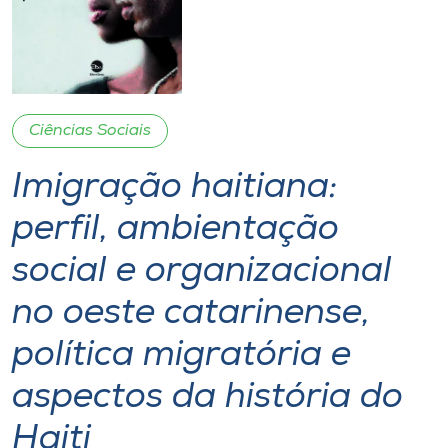
I.nova
Diplomados
Ciências Sociais
Cultura
Imigração haitiana:
CPA
perfil, ambientação
social e organizacional
Biblioteca
no oeste catarinense,
Editora
política migratória e
aspectos da história do
Rádio
Haiti