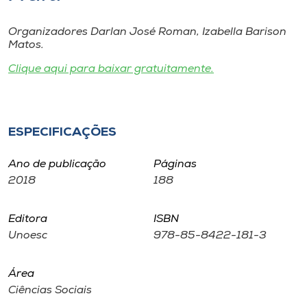
Museu
Organizadores Darlan José Roman, Izabella Barison
Matos.
Unoesc
Store
Clique aqui para baixar gratuitamente.
Selecione
ESPECIFICAÇÕES
o idioma
Ano de publicação
Páginas
2018
188
A+
A-
Editora
ISBN
Unoesc
978-85-8422-181-3
Área
Ciências Sociais