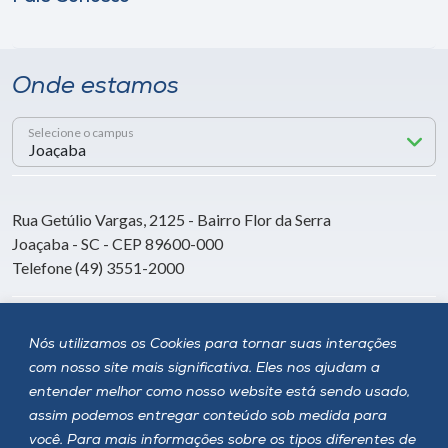
Onde estamos
Selecione o campus
Rua Getúlio Vargas, 2125 - Bairro Flor da Serra
Joaçaba - SC - CEP 89600-000
Telefone (49) 3551-2000
Siga a Unoesc
Nós utilizamos os Cookies para tornar suas interações
com nosso site mais significativa. Eles nos ajudam a
entender melhor como nosso website está sendo usado,
assim podemos entregar conteúdo sob medida para
você. Para mais informações sobre os tipos diferentes de