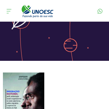
Página Inicial
Editora
Apresentação
Cursos
Onde estamos
Pesquisa
Atendimento ao Estudante
Portal de Ensino
A
Unoesc
Internacionalização