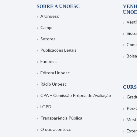
SOBRE A UNOESC
VENH
UNOE
A Unoesc
Vesti
Campi
Sist
Setores
Como
Publicações Legais
Bolsa
Funoesc
Editora Unoesc
Rádio Unoesc
CURS
CPA – Comissão Própria de Avaliação
Grad
LGPD
Pós-
Transparência Pública
Mest
O que acontece
Exte