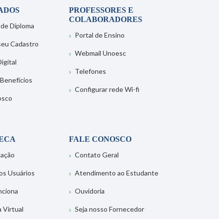
ADOS
PROFESSORES E
COLABORADORES
 de Diploma
Portal de Ensino
 seu Cadastro
Webmail Unoesc
igital
Telefones
 Benefícios
Configurar rede Wi-fi
osco
TECA
FALE CONOSCO
tação
Contato Geral
os Usuários
Atendimento ao Estudante
nciona
Ouvidoria
a Virtual
Seja nosso Fornecedor