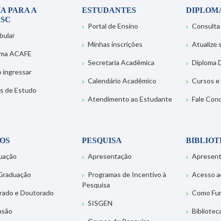
A PARA A
ESTUDANTES
DIPLOM
SC
Portal de Ensino
Consulta
bular
Minhas inscrições
Atualize
ema ACAFE
Secretaria Acadêmica
Diploma D
 ingressar
Calendário Acadêmico
Cursos e
s de Estudo
Atendimento ao Estudante
Fale Con
OS
PESQUISA
BIBLIO
uação
Apresentação
Apresen
Graduação
Programas de Incentivo à
Acesso a
Pesquisa
rado e Doutorado
Como Fu
SISGEN
nsão
Bibliotec