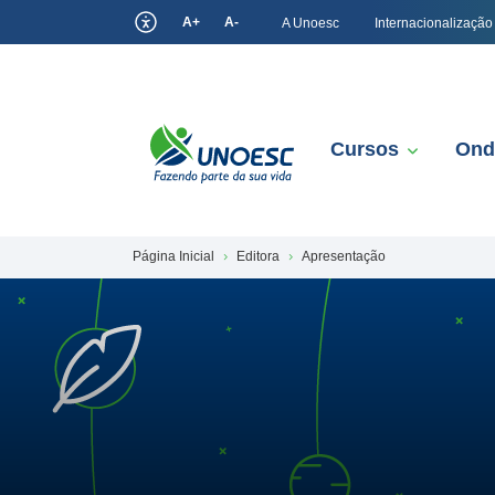
A+
A-
A Unoesc
Internacionalização
Cursos
Ond
Página Inicial
Editora
Apresentação