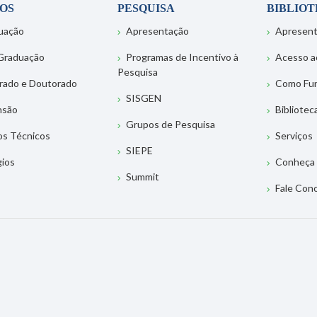
OS
PESQUISA
BIBLIO
uação
Apresentação
Apresen
Graduação
Programas de Incentivo à
Acesso a
Pesquisa
rado e Doutorado
Como Fu
SISGEN
nsão
Bibliotec
Grupos de Pesquisa
os Técnicos
Serviços
SIEPE
gios
Conheça 
Summit
Fale Con