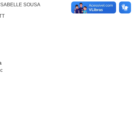
 ISABELLE SOUSA
TT
a
c