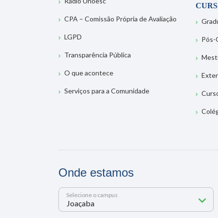
Rádio Unoesc
CURS
CPA – Comissão Própria de Avaliação
Grad
LGPD
Pós-
Transparência Pública
Mest
O que acontece
Exte
Serviços para a Comunidade
Curs
Colé
Onde estamos
Selecione o campus