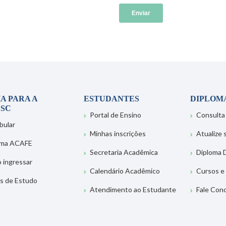
A PARA A
ESTUDANTES
DIPLOM
SC
Portal de Ensino
Consulta
bular
Minhas inscrições
Atualize
ema ACAFE
Secretaria Acadêmica
Diploma D
 ingressar
Calendário Acadêmico
Cursos e
s de Estudo
Atendimento ao Estudante
Fale Con