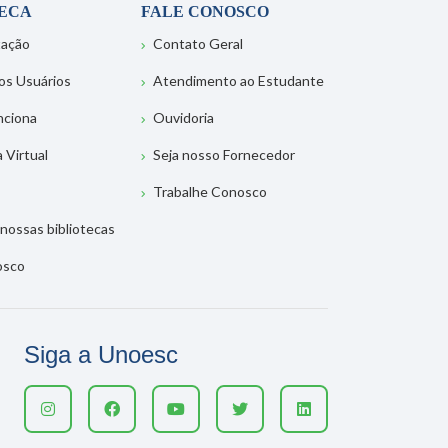
TECA
FALE CONOSCO
tação
Contato Geral
os Usuários
Atendimento ao Estudante
nciona
Ouvidoria
a Virtual
Seja nosso Fornecedor
Trabalhe Conosco
nossas bibliotecas
osco
Siga a Unoesc