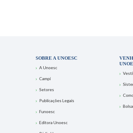
SOBRE A UNOESC
VENH
UNOE
A Unoesc
Vesti
Campi
Sist
Setores
Como
Publicações Legais
Bolsa
Funoesc
Editora Unoesc