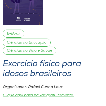
I.nova
Diplomados
E-Book
Cultura
Ciências da Educação
Ciências da Vida e Saúde
CPA
Exercício físico para
Biblioteca
idosos brasileiros
Editora
Organizador: Rafael Cunha Laux
Rádio
Clique aqui para baixar gratuitamente.