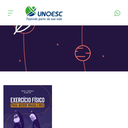
Página Inicial
Editora
Apresentação
Cursos
Onde estamos
Pesquisa
Atendimento ao Estudante
Portal de Ensino
A
Unoesc
Internacionalização