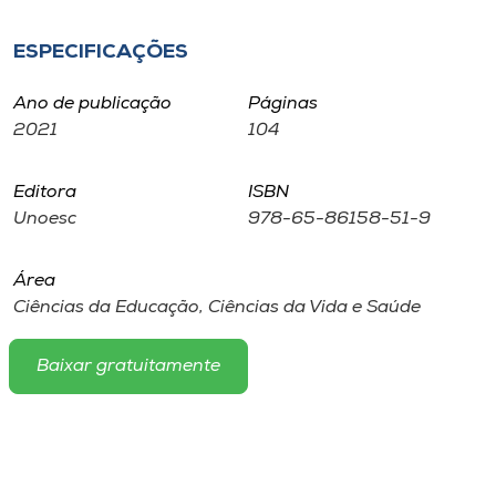
Museu
ESPECIFICAÇÕES
Unoesc
Ano de publicação
Páginas
Store
2021
104
Editora
ISBN
Selecione
Unoesc
978-65-86158-51-9
o idioma
Área
Ciências da Educação, Ciências da Vida e Saúde
A+
A-
Baixar gratuitamente