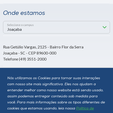
Onde estamos
Selecione o campus
Rua Getúlio Vargas, 2125 - Bairro Flor da Serra
Joaçaba - SC - CEP 89600-000
Telefone (49) 3551-2000
Siga a Unoesc
Nós utilizamos os Cookies para tornar suas interações
com nosso site mais significativa. Eles nos ajudam a
entender melhor como nosso website está sendo usado,
assim podemos entregar conteúdo sob medida para
você. Para mais informações sobre os tipos diferentes de
cookies que estamos usando, leia nossa
Política de