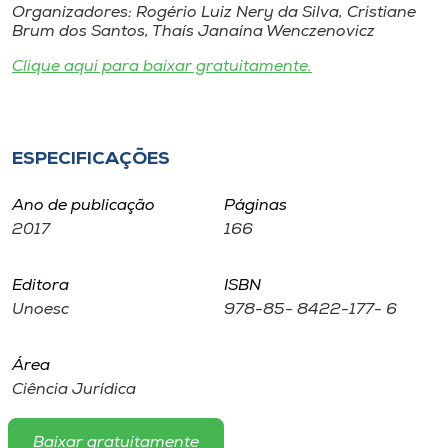
Museu
Organizadores: Rogério Luiz Nery da Silva, Cristiane
Brum dos Santos, Thaís Janaína Wenczenovicz
Clique aqui para baixar gratuitamente.
Unoesc
Store
ESPECIFICAÇÕES
Selecione
o idioma
Ano de publicação
Páginas
2017
166
Editora
ISBN
A+
Unoesc
978-85- 8422-177- 6
A-
Área
Ciência Jurídica
Baixar gratuitamente