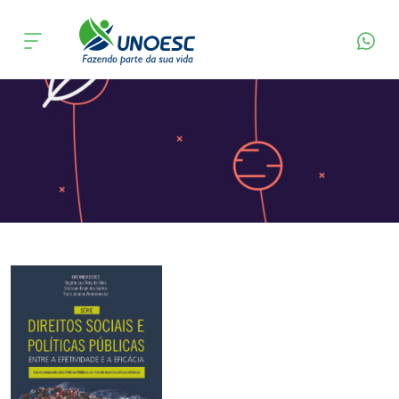
Página Inicial
Editora
Apresentação
Cursos
Onde estamos
Pesquisa
Atendimento ao Estudante
Portal de Ensino
A
Unoesc
Internacionalização