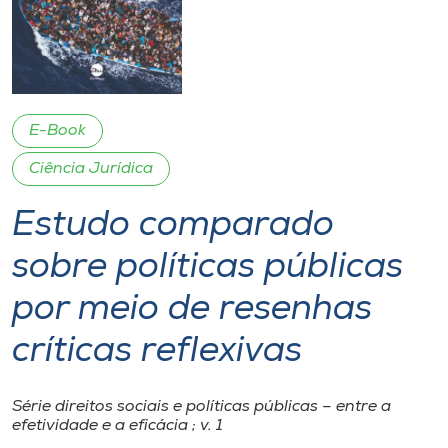
I.nova
Diplomados
E-Book
Cultura
Ciência Jurídica
Estudo comparado
CPA
sobre políticas públicas
Biblioteca
por meio de resenhas
Editora
críticas reflexivas
Rádio
Série direitos sociais e políticas públicas – entre a
efetividade e a eficácia ; v. 1