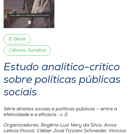
I.nova
Diplomados
E-Book
Cultura
Ciência Jurídica
Estudo analítico-crítico
CPA
sobre políticas públicas
Biblioteca
sociais
Editora
Série direitos sociais e políticas públicas – entre a
efetividade e a eficácia ; v. 2
Rádio
Organizadores: Rogério Luiz Nery da Silva, Anna
Letícia Piccoli, Cléber José Tizziani Schneider, Vinícius