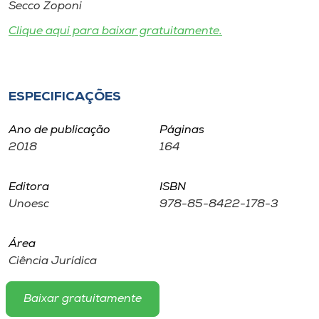
Museu
Secco Zoponi
Clique aqui para baixar gratuitamente.
Unoesc
Store
ESPECIFICAÇÕES
Ano de publicação
Páginas
Selecione
o idioma
2018
164
Editora
ISBN
Unoesc
978-85-8422-178-3
A+
A-
Área
Ciência Jurídica
Baixar gratuitamente