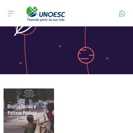
Página Inicial
Editora
Apresentação
Cursos
Onde estamos
Pesquisa
Atendimento ao Estudante
Portal de Ensino
A
Unoesc
Internacionalização