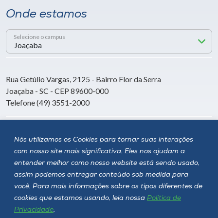
Onde estamos
Selecione o campus
Rua Getúlio Vargas, 2125 - Bairro Flor da Serra
Joaçaba - SC - CEP 89600-000
Telefone (49) 3551-2000
Siga a Unoesc
Nós utilizamos os Cookies para tornar suas interações
com nosso site mais significativa. Eles nos ajudam a
entender melhor como nosso website está sendo usado,
assim podemos entregar conteúdo sob medida para
você. Para mais informações sobre os tipos diferentes de
cookies que estamos usando, leia nossa
Política de
Privacidade
.