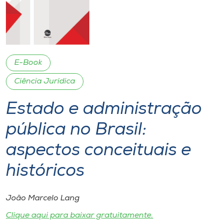
I.nova
Diplomados
E-Book
Cultura
Ciência Jurídica
Estado e administração
CPA
pública no Brasil:
Biblioteca
aspectos conceituais e
Editora
históricos
Rádio
João Marcelo Lang
Clique aqui para baixar gratuitamente.