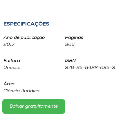
Museu
Unoesc
ESPECIFICAÇÕES
Store
Ano de publicação
Páginas
2017
306
Selecione
o idioma
Editora
ISBN
Unoesc
978-85-8422-095-3
Área
A+
Ciência Jurídica
A-
Baixar gratuitamente