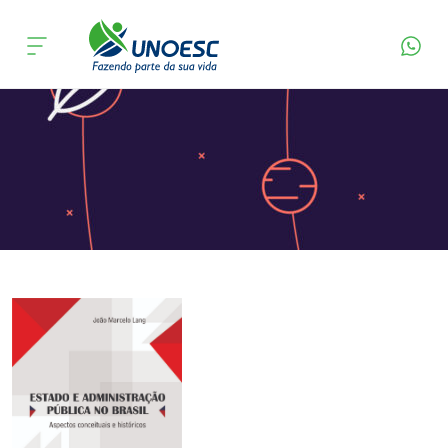
Página Inicial
Editora
Apresentação
Cursos
Onde estamos
Pesquisa
Atendimento ao Estudante
Portal de Ensino
A
Unoesc
Internacionalização