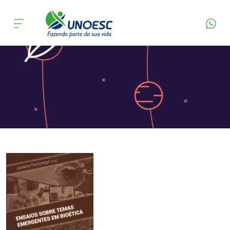
Página Inicial
Editora
Apresentação
Cursos
Onde estamos
Pesquisa
Atendimento ao Estudante
Portal de Ensino
A
Unoesc
Internacionalização