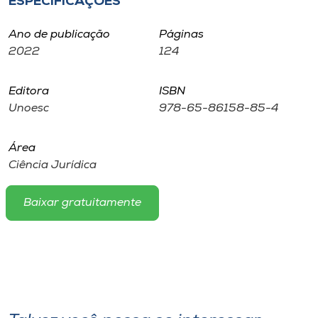
ESPECIFICAÇÕES
Museu
Ano de publicação
Páginas
Unoesc
2022
124
Store
Editora
ISBN
Unoesc
978-65-86158-85-4
Selecione
o idioma
Área
Ciência Jurídica
Baixar gratuitamente
A+
A-