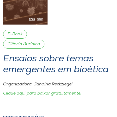
I.nova
Diplomados
E-Book
Cultura
Ciência Jurídica
Ensaios sobre temas
CPA
emergentes em bioética
Biblioteca
Organizadora: Janaína Reckziegel
Editora
Clique aqui para baixar gratuitamente.
Rádio