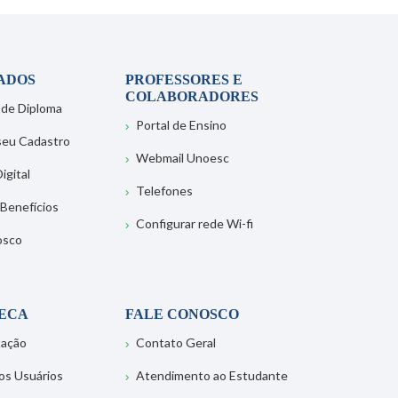
ADOS
PROFESSORES E
COLABORADORES
 de Diploma
Portal de Ensino
 seu Cadastro
Webmail Unoesc
igital
Telefones
 Benefícios
Configurar rede Wi-fi
osco
TECA
FALE CONOSCO
tação
Contato Geral
os Usuários
Atendimento ao Estudante