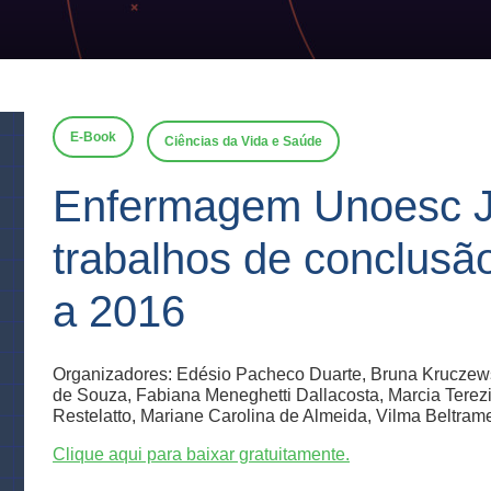
E-Book
Ciências da Vida e Saúde
Enfermagem Unoesc J
trabalhos de conclusã
a 2016
Organizadores: Edésio Pacheco Duarte, Bruna Kruczews
de Souza, Fabiana Meneghetti Dallacosta, Marcia Tere
Restelatto, Mariane Carolina de Almeida, Vilma Beltram
Clique aqui para baixar gratuitamente.