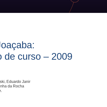
oaçaba:
o de curso – 2009
ki, Eduardo Janir
zinha da Rocha
e.