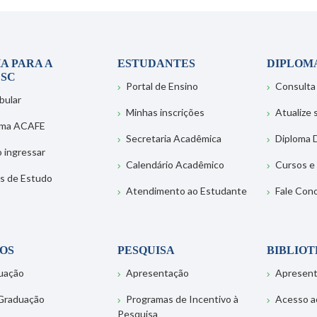
A PARA A
ESTUDANTES
DIPLOM
SC
Portal de Ensino
Consulta
bular
Minhas inscrições
Atualize
ema ACAFE
Secretaria Acadêmica
Diploma D
 ingressar
Calendário Acadêmico
Cursos e
s de Estudo
Atendimento ao Estudante
Fale Con
OS
PESQUISA
BIBLIO
uação
Apresentação
Apresen
Graduação
Programas de Incentivo à
Acesso a
Pesquisa