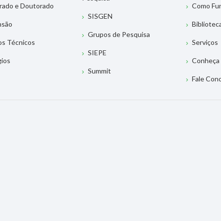
rado e Doutorado
Como Fu
SISGEN
nsão
Bibliotec
Grupos de Pesquisa
os Técnicos
Serviços
SIEPE
gios
Conheça 
Summit
Fale Con