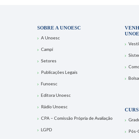
SOBRE A UNOESC
VENH
UNOE
A Unoesc
Vesti
Campi
Sist
Setores
Como
Publicações Legais
Bolsa
Funoesc
Editora Unoesc
Rádio Unoesc
CURS
CPA – Comissão Própria de Avaliação
Grad
LGPD
Pós-