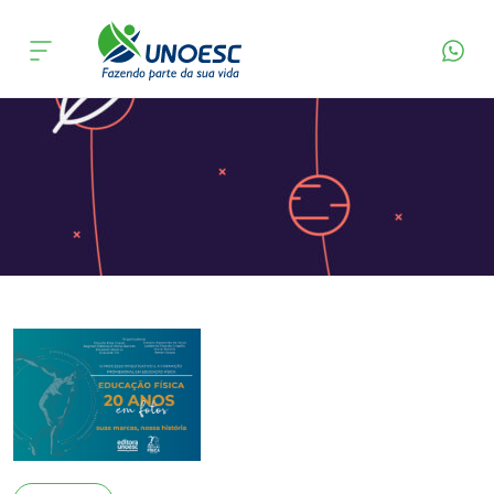
Página Inicial
Editora
Apresentação
Cursos
Onde estamos
Pesquisa
Atendimento ao Estudante
Portal de Ensino
A
Unoesc
Internacionalização