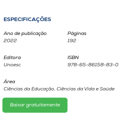
Museu
ESPECIFICAÇÕES
Unoesc
Store
Ano de publicação
Páginas
2022
192
Selecione
Editora
ISBN
o idioma
Unoesc
978-65-86158-83-0
Área
A+
Ciências da Educação, Ciências da Vida e Saúde
A-
Baixar gratuitamente