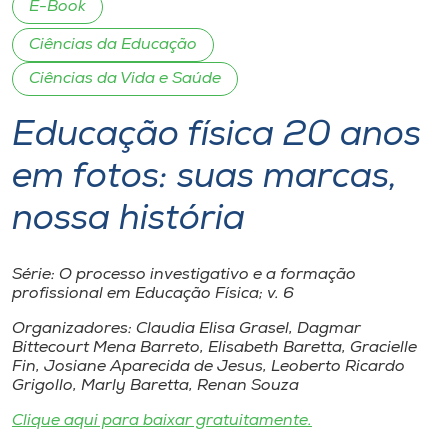
E-Book
I.nova
Ciências da Educação
Ciências da Vida e Saúde
Diplomados
Educação física 20 anos
Cultura
em fotos: suas marcas,
nossa história
CPA
Série: O processo investigativo e a formação
Biblioteca
profissional em Educação Física; v. 6
Organizadores: Claudia Elisa Grasel, Dagmar
Editora
Bittecourt Mena Barreto, Elisabeth Baretta, Gracielle
Fin, Josiane Aparecida de Jesus, Leoberto Ricardo
Grigollo, Marly Baretta, Renan Souza
Rádio
Clique aqui para baixar gratuitamente.