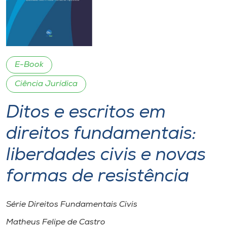
I.nova
Diplomados
E-Book
Cultura
Ciência Jurídica
Ditos e escritos em
CPA
direitos fundamentais:
Biblioteca
liberdades civis e novas
Editora
formas de resistência
Rádio
Série Direitos Fundamentais Civis
Matheus Felipe de Castro