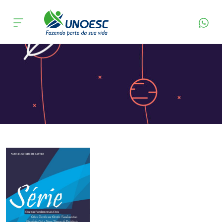
Página Inicial
Editora
Apresentação
Cursos
Onde estamos
Pesquisa
Atendimento ao Estudante
Portal de Ensino
A
Unoesc
Internacionalização