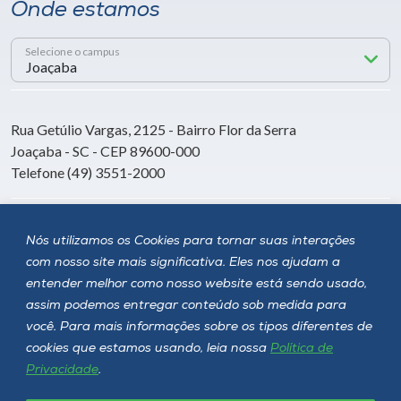
Onde estamos
Selecione o campus
Rua Getúlio Vargas, 2125 - Bairro Flor da Serra
Joaçaba - SC - CEP 89600-000
Telefone (49) 3551-2000
Siga a Unoesc
Nós utilizamos os Cookies para tornar suas interações
com nosso site mais significativa. Eles nos ajudam a
entender melhor como nosso website está sendo usado,
assim podemos entregar conteúdo sob medida para
você. Para mais informações sobre os tipos diferentes de
cookies que estamos usando, leia nossa
Política de
Privacidade
.