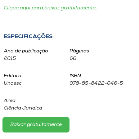
Museu
Clique aqui para baixar gratuitamente.
Unoesc
Store
ESPECIFICAÇÕES
Ano de publicação
Páginas
2015
66
Selecione
o idioma
Editora
ISBN
Unoesc
978-85-8422-046-5
A+
A-
Área
Ciência Jurídica
Baixar gratuitamente