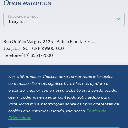
Onde estamos
Selecione o campus
Rua Getúlio Vargas, 2125 - Bairro Flor da Serra
Joaçaba - SC - CEP 89600-000
Telefone (49) 3551-2000
Siga a Unoesc
Nós utilizamos os Cookies para tornar suas interações
com nosso site mais significativa. Eles nos ajudam a
entender melhor como nosso website está sendo usado,
assim podemos entregar conteúdo sob medida para
você. Para mais informações sobre os tipos diferentes de
cookies que estamos usando, leia nossa
Política de
Privacidade
.