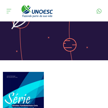
Página Inicial
Editora
Apresentação
Cursos
Onde estamos
Pesquisa
Atendimento ao Estudante
Portal de Ensino
A
Unoesc
Internacionalização