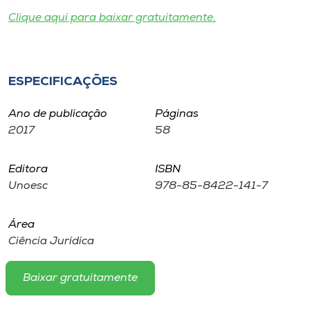
Museu
Clique aqui para baixar gratuitamente.
Unoesc
Store
ESPECIFICAÇÕES
Ano de publicação
Páginas
2017
58
Selecione
o idioma
Editora
ISBN
Unoesc
978-85-8422-141-7
A+
A-
Área
Ciência Jurídica
Baixar gratuitamente