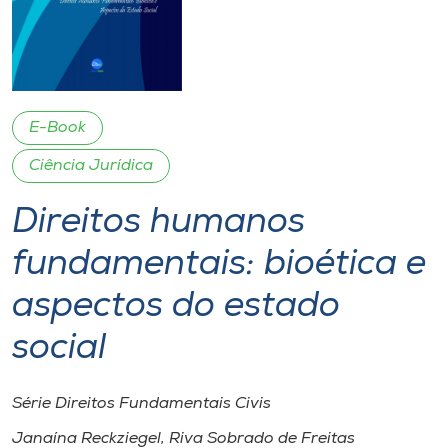
I.nova
Diplomados
E-Book
Cultura
Ciência Jurídica
Direitos humanos
CPA
fundamentais: bioética e
Biblioteca
aspectos do estado
Editora
social
Rádio
Série Direitos Fundamentais Civis
Janaína Reckziegel, Riva Sobrado de Freitas