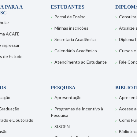
A PARA A
ESTUDANTES
DIPLOM
SC
Portal de Ensino
Consulta
bular
Minhas inscrições
Atualize
ema ACAFE
Secretaria Acadêmica
Diploma D
 ingressar
Calendário Acadêmico
Cursos e
s de Estudo
Atendimento ao Estudante
Fale Con
OS
PESQUISA
BIBLIO
uação
Apresentação
Apresen
Graduação
Programas de Incentivo à
Acesso a
Pesquisa
rado e Doutorado
Como Fu
SISGEN
nsão
Bibliotec