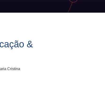
ucação &
ria Cristina