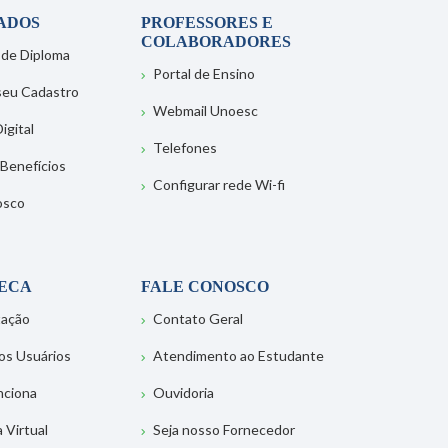
ADOS
PROFESSORES E
COLABORADORES
 de Diploma
Portal de Ensino
 seu Cadastro
Webmail Unoesc
igital
Telefones
 Benefícios
Configurar rede Wi-fi
osco
TECA
FALE CONOSCO
tação
Contato Geral
os Usuários
Atendimento ao Estudante
nciona
Ouvidoria
a Virtual
Seja nosso Fornecedor