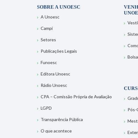
SOBRE A UNOESC
VENH
UNOE
A Unoesc
Vesti
Campi
Sist
Setores
Como
Publicações Legais
Bolsa
Funoesc
Editora Unoesc
Rádio Unoesc
CURS
CPA – Comissão Própria de Avaliação
Grad
LGPD
Pós-
Transparência Pública
Mest
O que acontece
Exte