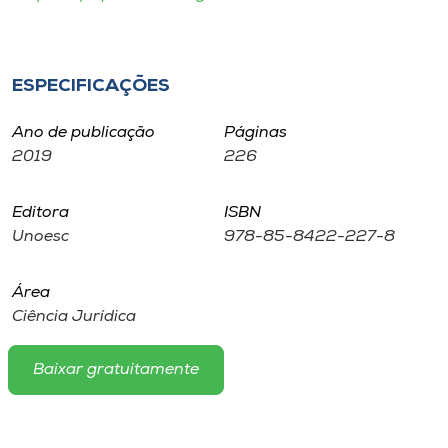
Museu
Unoesc
ESPECIFICAÇÕES
Store
Ano de publicação
Páginas
2019
226
Selecione
o idioma
Editora
ISBN
Unoesc
978-85-8422-227-8
Área
A+
Ciência Jurídica
A-
Baixar gratuitamente