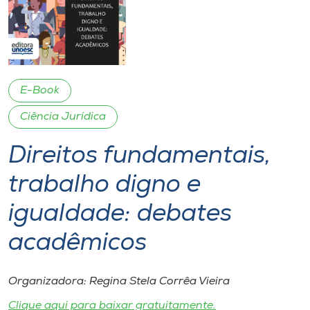
I.nova
Diplomados
E-Book
Cultura
Ciência Jurídica
Direitos fundamentais,
CPA
trabalho digno e
Biblioteca
igualdade: debates
Editora
acadêmicos
Rádio
Organizadora: Regina Stela Corrêa Vieira
Clique aqui para baixar gratuitamente.