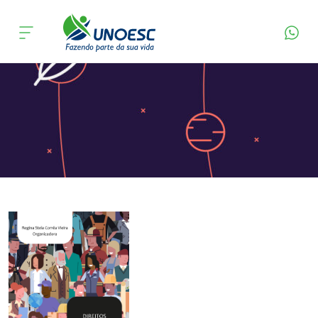
Página Inicial
Editora
Apresentação
Cursos
Onde estamos
Pesquisa
Atendimento ao Estudante
Portal de Ensino
A
Unoesc
Internacionalização