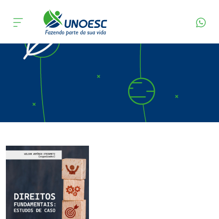
Página Inicial
Editora
Apresentação
Cursos
Onde estamos
Pesquisa
Atendimento ao Estudante
Portal de Ensino
A
Unoesc
Internacionalização