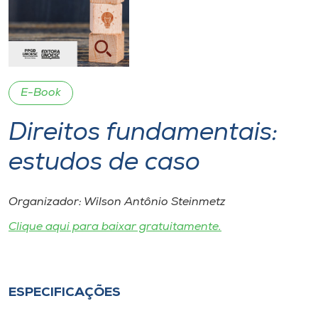
I.nova
Diplomados
E-Book
Cultura
Direitos fundamentais:
CPA
estudos de caso
Biblioteca
Organizador: Wilson Antônio Steinmetz
Clique aqui para baixar gratuitamente.
Editora
Rádio
ESPECIFICAÇÕES