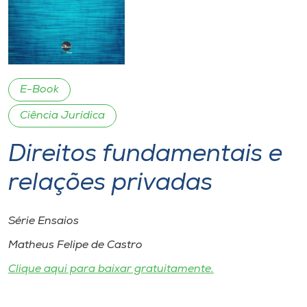
I.nova
Diplomados
E-Book
Cultura
Ciência Jurídica
Direitos fundamentais e
CPA
relações privadas
Biblioteca
Série Ensaios
Editora
Matheus Felipe de Castro
Clique aqui para baixar gratuitamente.
Rádio