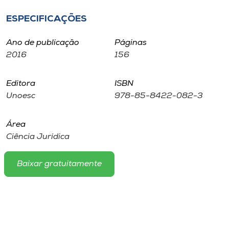
Museu
ESPECIFICAÇÕES
Unoesc
Ano de publicação
Páginas
Store
2016
156
Editora
ISBN
Unoesc
978-85-8422-082-3
Selecione
o idioma
Área
Ciência Jurídica
A+
A-
Baixar gratuitamente