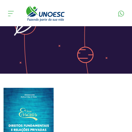
Página Inicial
Editora
Apresentação
Cursos
Onde estamos
Pesquisa
Atendimento ao Estudante
Portal de Ensino
A
Unoesc
Internacionalização