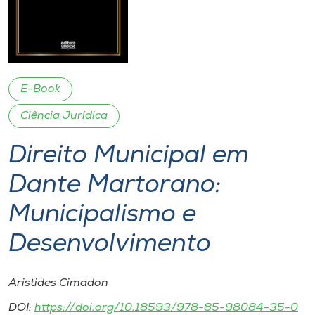
I.nova
Diplomados
E-Book
Cultura
Ciência Jurídica
Direito Municipal em
CPA
Dante Martorano:
Biblioteca
Municipalismo e
Editora
Desenvolvimento
Rádio
Aristides Cimadon
DOI:
https://doi.org/10.18593/978-85-98084-35-0