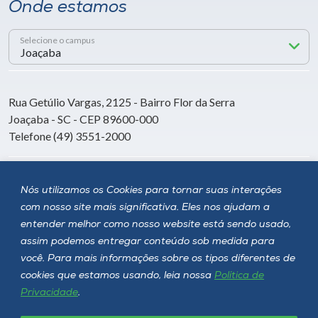
Onde estamos
Selecione o campus
Rua Getúlio Vargas, 2125 - Bairro Flor da Serra
Joaçaba - SC - CEP 89600-000
Telefone (49) 3551-2000
Siga a Unoesc
Nós utilizamos os Cookies para tornar suas interações
com nosso site mais significativa. Eles nos ajudam a
entender melhor como nosso website está sendo usado,
assim podemos entregar conteúdo sob medida para
você. Para mais informações sobre os tipos diferentes de
cookies que estamos usando, leia nossa
Política de
Privacidade
.