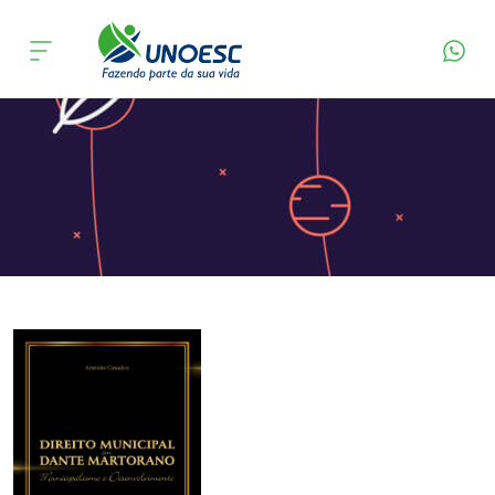
Página Inicial
Editora
Apresentação
Cursos
Onde estamos
Pesquisa
Atendimento ao Estudante
Portal de Ensino
A
Unoesc
Internacionalização