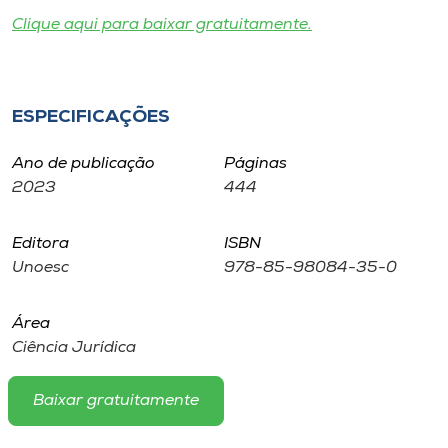
Museu
Clique aqui para baixar gratuitamente.
Unoesc
Store
ESPECIFICAÇÕES
Ano de publicação
Páginas
2023
444
Selecione
o idioma
Editora
ISBN
Unoesc
978-85-98084-35-0
A+
A-
Área
Ciência Jurídica
Baixar gratuitamente