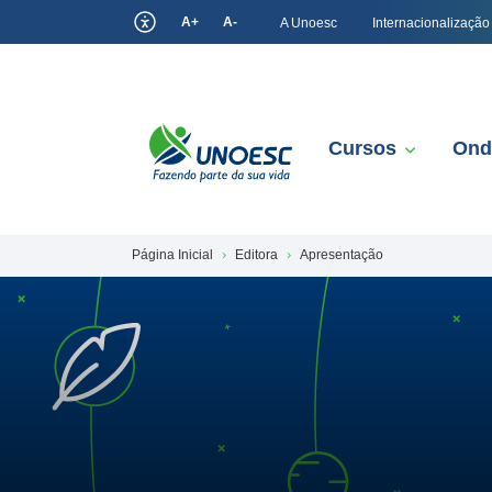
A+
A-
A Unoesc
Internacionalização
Cursos
Ond
Página Inicial
Editora
Apresentação