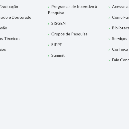
Graduação
Programas de Incentivo à
Acesso a
Pesquisa
rado e Doutorado
Como Fu
SISGEN
nsão
Bibliotec
Grupos de Pesquisa
os Técnicos
Serviços
SIEPE
gios
Conheça 
Summit
Fale Con