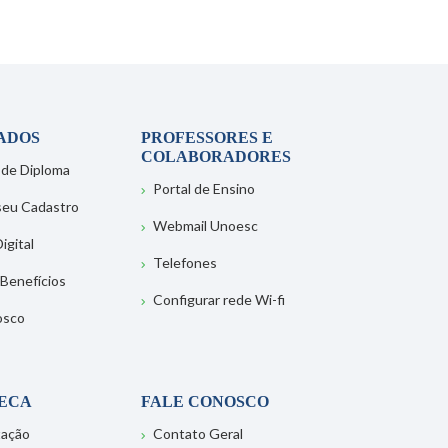
ADOS
PROFESSORES E
COLABORADORES
 de Diploma
Portal de Ensino
 seu Cadastro
Webmail Unoesc
igital
Telefones
 Benefícios
Configurar rede Wi-fi
osco
TECA
FALE CONOSCO
tação
Contato Geral