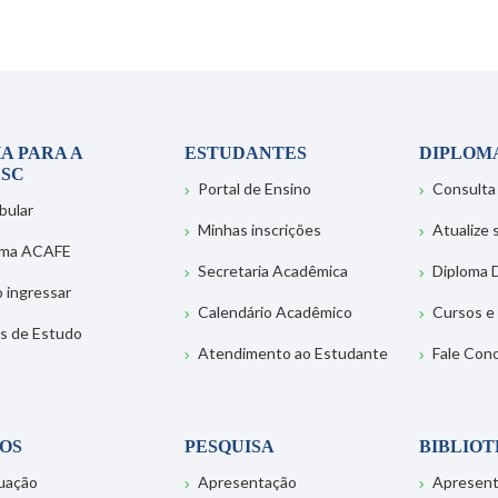
A PARA A
ESTUDANTES
DIPLOM
SC
Portal de Ensino
Consulta
bular
Minhas inscrições
Atualize
ema ACAFE
Secretaria Acadêmica
Diploma D
 ingressar
Calendário Acadêmico
Cursos e
s de Estudo
Atendimento ao Estudante
Fale Con
OS
PESQUISA
BIBLIO
uação
Apresentação
Apresen