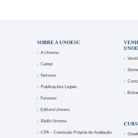
SOBRE A UNOESC
VENH
UNOE
A Unoesc
Vesti
Campi
Sist
Setores
Como
Publicações Legais
Bolsa
Funoesc
Editora Unoesc
Rádio Unoesc
CURS
CPA – Comissão Própria de Avaliação
Grad