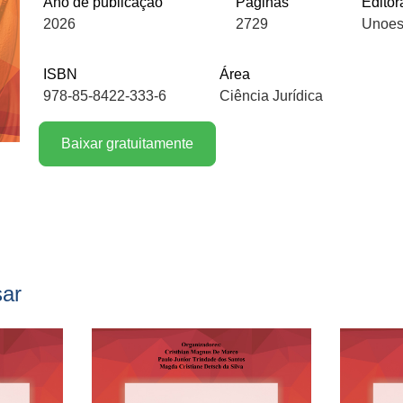
Ano de publicação
Páginas
Editor
2026
2729
Unoes
ISBN
Área
978-85-8422-333-6
Ciência Jurídica
Baixar gratuitamente
sar