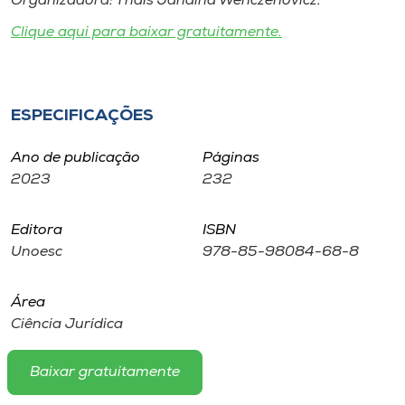
Organizadora: Thaís Janaina Wenczenovicz.
Museu
Clique aqui para baixar gratuitamente.
Unoesc
Store
ESPECIFICAÇÕES
Ano de publicação
Páginas
Selecione
2023
232
o idioma
Editora
ISBN
Unoesc
978-85-98084-68-8
A+
A-
Área
Ciência Jurídica
Baixar gratuitamente