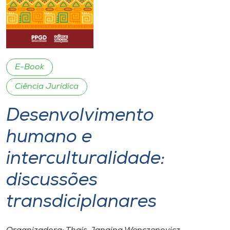
I.nova
Diplomados
E-Book
Cultura
Ciência Jurídica
Desenvolvimento
CPA
humano e
Biblioteca
interculturalidade:
Editora
discussões
transdiciplanares
Rádio