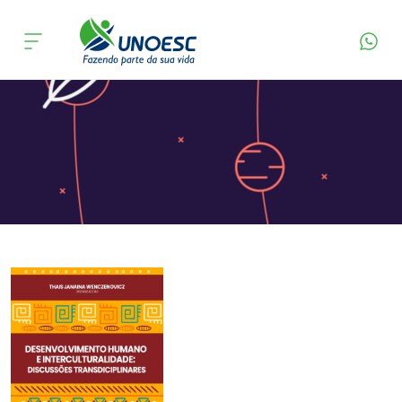
Página Inicial
Editora
Apresentação
Cursos
Onde estamos
Pesquisa
Atendimento ao Estudante
Portal de Ensino
A
Unoesc
Internacionalização