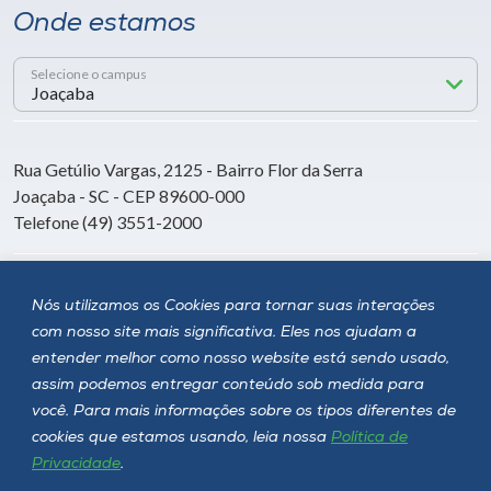
Onde estamos
Selecione o campus
Rua Getúlio Vargas, 2125 - Bairro Flor da Serra
Joaçaba - SC - CEP 89600-000
Telefone (49) 3551-2000
Siga a Unoesc
Nós utilizamos os Cookies para tornar suas interações
com nosso site mais significativa. Eles nos ajudam a
entender melhor como nosso website está sendo usado,
assim podemos entregar conteúdo sob medida para
você. Para mais informações sobre os tipos diferentes de
cookies que estamos usando, leia nossa
Política de
Privacidade
.