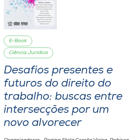
I.nova
Diplomados
E-Book
Cultura
Ciência Jurídica
Desafios presentes e
CPA
futuros do direito do
Biblioteca
trabalho: buscas entre
Editora
intersecções por um
novo alvorecer
Rádio