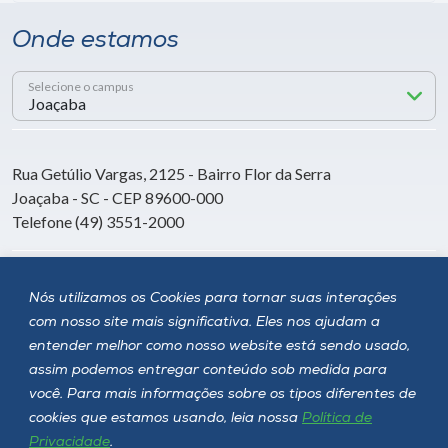
Onde estamos
Selecione o campus
Rua Getúlio Vargas, 2125 - Bairro Flor da Serra
Joaçaba - SC - CEP 89600-000
Telefone (49) 3551-2000
Siga a Unoesc
Nós utilizamos os Cookies para tornar suas interações
com nosso site mais significativa. Eles nos ajudam a
entender melhor como nosso website está sendo usado,
assim podemos entregar conteúdo sob medida para
você. Para mais informações sobre os tipos diferentes de
cookies que estamos usando, leia nossa
Política de
Privacidade
.