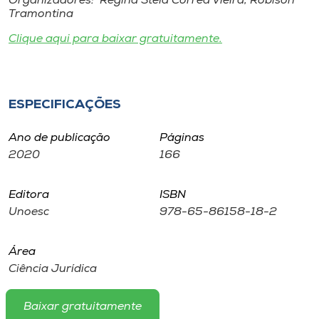
Organizadores: Regina Stela Corrêa Vieira, Robison
Museu
Tramontina
Clique aqui para baixar gratuitamente.
Unoesc
Store
ESPECIFICAÇÕES
Selecione
Ano de publicação
Páginas
o idioma
2020
166
Editora
ISBN
A+
Unoesc
978-65-86158-18-2
A-
Área
Ciência Jurídica
Baixar gratuitamente