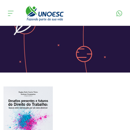
Página Inicial
Editora
Apresentação
Cursos
Onde estamos
Pesquisa
Atendimento ao Estudante
Portal de Ensino
A
Unoesc
Internacionalização