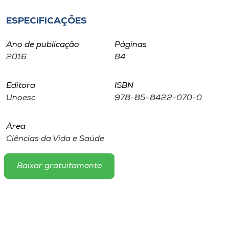
Museu
ESPECIFICAÇÕES
Unoesc
Ano de publicação
Páginas
Store
2016
84
Editora
ISBN
Selecione
Unoesc
978-85-8422-070-0
o idioma
Área
Ciências da Vida e Saúde
A+
A-
Baixar gratuitamente