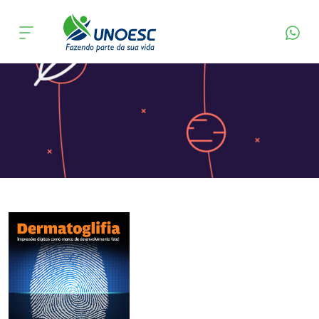
Página Inicial
Editora
Apresentação
Cursos
Onde estamos
Pesquisa
Atendimento ao Estudante
Portal de Ensino
A
Unoesc
Internacionalização