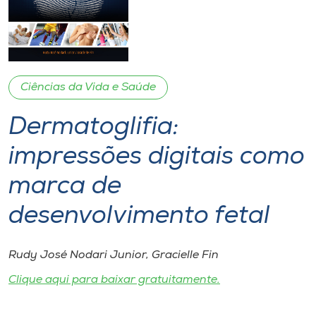
I.nova
Diplomados
Ciências da Vida e Saúde
Cultura
Dermatoglifia:
impressões digitais como
CPA
marca de
Biblioteca
desenvolvimento fetal
Editora
Rudy José Nodari Junior, Gracielle Fin
Clique aqui para baixar gratuitamente.
Rádio