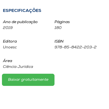
Museu
ESPECIFICAÇÕES
Unoesc
Ano de publicação
Páginas
Store
2019
180
Editora
ISBN
Selecione
Unoesc
978-85-8422-203-2
o idioma
Área
Ciência Jurídica
A+
A-
Baixar gratuitamente