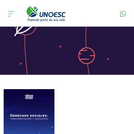
Página Inicial
Editora
Apresentação
Cursos
Onde estamos
Pesquisa
Atendimento ao Estudante
Portal de Ensino
A
Unoesc
Internacionalização