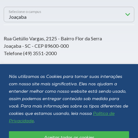
Selecione o campus
Rua Getúlio Vargas, 2125 - Bairro Flor da Serra
Joaçaba - SC - CEP 89600-000
Telefone (49) 3551-2000
Siga a Unoesc
Nós utilizamos os Cookies para tornar suas interações
com nosso site mais significativa. Eles nos ajudam a
entender melhor como nosso website está sendo usado,
assim podemos entregar conteúdo sob medida para
você. Para mais informações sobre os tipos diferentes de
cookies que estamos usando, leia nossa
Política de
Privacidade
.
Aceitar todos os cookies