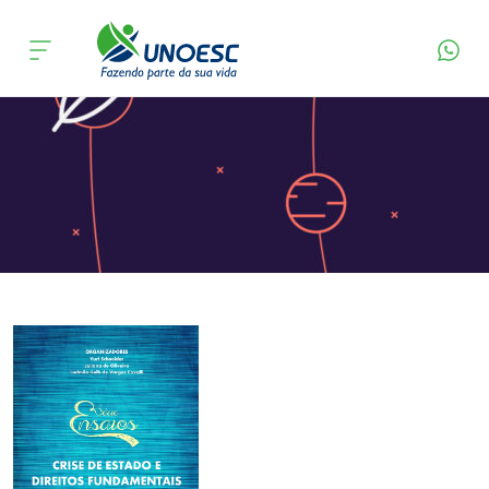
Página Inicial
Editora
Apresentação
Cursos
Onde estamos
Pesquisa
Atendimento ao Estudante
Portal de Ensino
A
Unoesc
Internacionalização