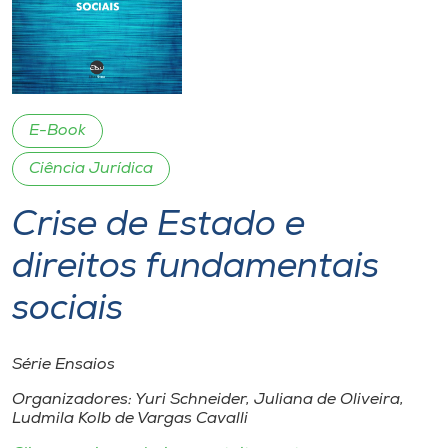
I.nova
Diplomados
E-Book
Cultura
Ciência Jurídica
Crise de Estado e
CPA
direitos fundamentais
Biblioteca
sociais
Editora
Série Ensaios
Rádio
Organizadores: Yuri Schneider, Juliana de Oliveira,
Ludmila Kolb de Vargas Cavalli