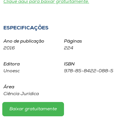
Clique aqui para baixar gratuitamente.
Museu
Unoesc
Store
ESPECIFICAÇÕES
Ano de publicação
Páginas
2016
224
Selecione
o idioma
Editora
ISBN
Unoesc
978-85-8422-088-5
A+
Área
A-
Ciência Jurídica
Baixar gratuitamente