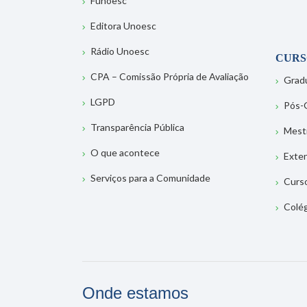
Funoesc
Editora Unoesc
Rádio Unoesc
CURS
CPA – Comissão Própria de Avaliação
Grad
LGPD
Pós-
Transparência Pública
Mest
O que acontece
Exte
Serviços para a Comunidade
Curs
Colé
Onde estamos