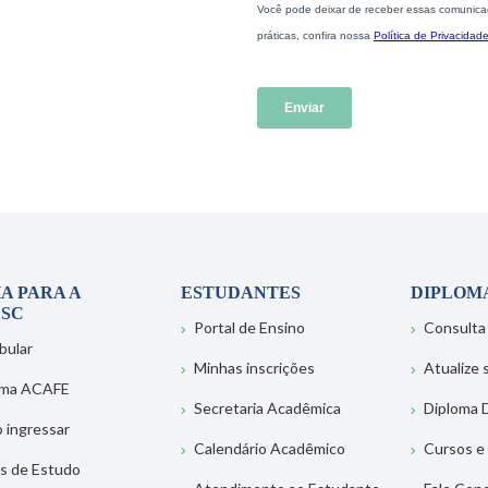
A PARA A
ESTUDANTES
DIPLOM
SC
Portal de Ensino
Consulta
bular
Minhas inscrições
Atualize
ema ACAFE
Secretaria Acadêmica
Diploma D
 ingressar
Calendário Acadêmico
Cursos e
s de Estudo