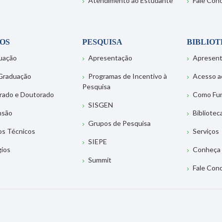
Atendimento ao Estudante
Fale Con
OS
PESQUISA
BIBLIO
uação
Apresentação
Apresen
Graduação
Programas de Incentivo à
Acesso a
Pesquisa
rado e Doutorado
Como Fu
SISGEN
nsão
Bibliotec
Grupos de Pesquisa
os Técnicos
Serviços
SIEPE
gios
Conheça 
Summit
Fale Con