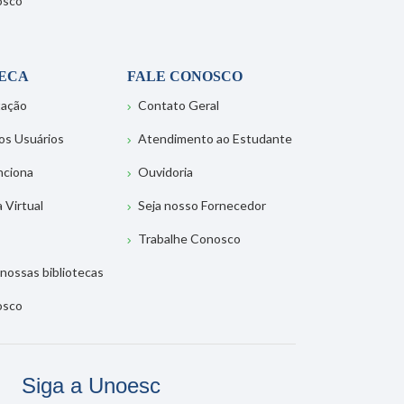
osco
TECA
FALE CONOSCO
tação
Contato Geral
os Usuários
Atendimento ao Estudante
nciona
Ouvidoria
a Virtual
Seja nosso Fornecedor
Trabalhe Conosco
nossas bibliotecas
osco
Siga a Unoesc