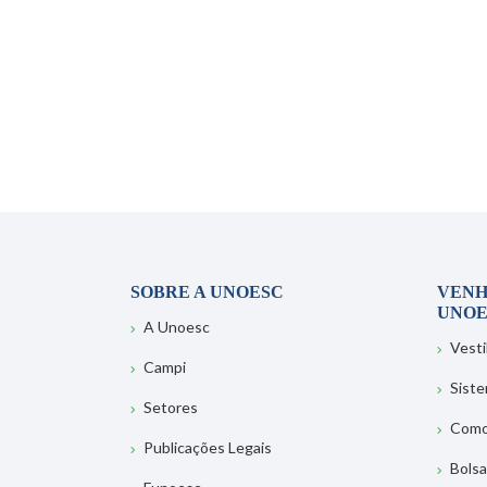
SOBRE A UNOESC
VENH
UNOE
A Unoesc
Vesti
Campi
Sist
Setores
Como
Publicações Legais
Bolsa