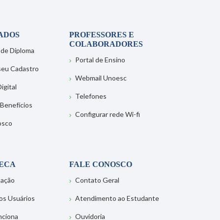
ADOS
PROFESSORES E
COLABORADORES
 de Diploma
Portal de Ensino
 seu Cadastro
Webmail Unoesc
igital
Telefones
 Benefícios
Configurar rede Wi-fi
osco
TECA
FALE CONOSCO
tação
Contato Geral
os Usuários
Atendimento ao Estudante
nciona
Ouvidoria