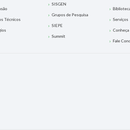
SISGEN
nsão
Bibliotec
Grupos de Pesquisa
os Técnicos
Serviços
SIEPE
gios
Conheça 
Summit
Fale Con