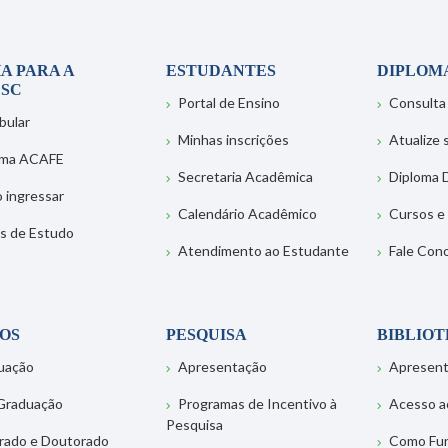
A PARA A
ESTUDANTES
DIPLOM
SC
Portal de Ensino
Consulta
bular
Minhas inscrições
Atualize
ema ACAFE
Secretaria Acadêmica
Diploma D
 ingressar
Calendário Acadêmico
Cursos e
s de Estudo
Atendimento ao Estudante
Fale Con
OS
PESQUISA
BIBLIO
uação
Apresentação
Apresen
Graduação
Programas de Incentivo à
Acesso a
Pesquisa
rado e Doutorado
Como Fu