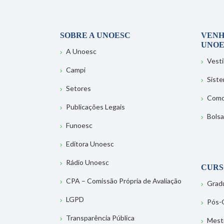
SOBRE A UNOESC
VENH
UNOE
A Unoesc
Vesti
Campi
Sist
Setores
Como
Publicações Legais
Bolsa
Funoesc
Editora Unoesc
Rádio Unoesc
CURS
CPA – Comissão Própria de Avaliação
Grad
LGPD
Pós-
Transparência Pública
Mest