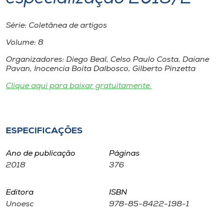
Museu
Série: Coletânea de artigos
Unoesc
Volume: 8
Store
Organizadores: Diego Beal, Celso Paulo Costa, Daiane
Pavan, Inocencia Boita Dalbosco, Gilberto Pinzetta
Clique aqui para baixar gratuitamente.
Selecione
o idioma
ESPECIFICAÇÕES
A+
Ano de publicação
Páginas
A-
2018
376
Editora
ISBN
Unoesc
978-85-8422-198-1