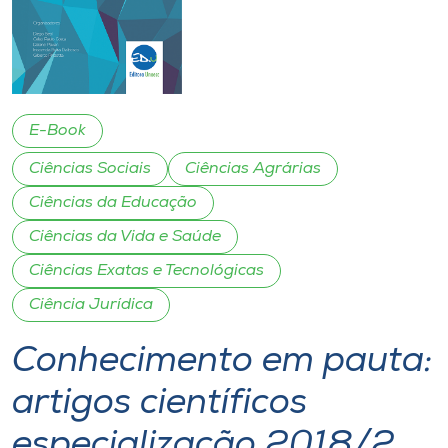
I.nova
Diplomados
E-Book
Cultura
Ciências Sociais
Ciências Agrárias
Ciências da Educação
CPA
Ciências da Vida e Saúde
Ciências Exatas e Tecnológicas
Biblioteca
Ciência Jurídica
Editora
Conhecimento em pauta:
artigos científicos
Rádio
especialização 2018/2