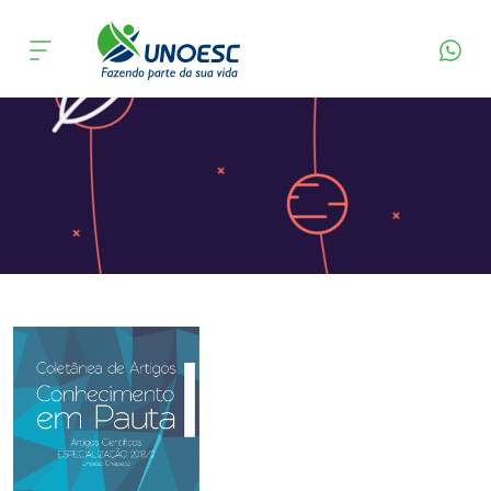
Página Inicial
Editora
Apresentação
Cursos
Onde estamos
Pesquisa
Atendimento ao Estudante
Portal de Ensino
A
Unoesc
Internacionalização