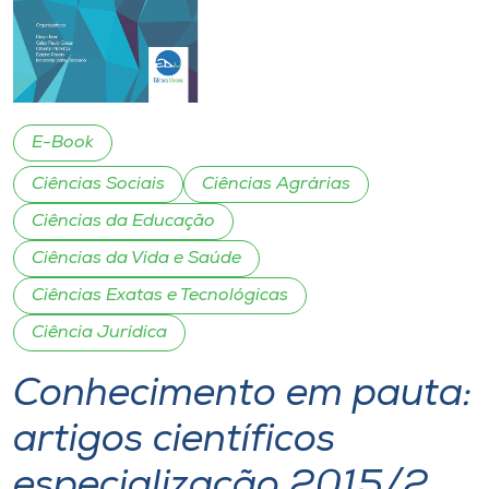
I.nova
Diplomados
E-Book
Cultura
Ciências Sociais
Ciências Agrárias
Ciências da Educação
CPA
Ciências da Vida e Saúde
Ciências Exatas e Tecnológicas
Biblioteca
Ciência Jurídica
Editora
Conhecimento em pauta:
artigos científicos
Rádio
especialização 2015/2