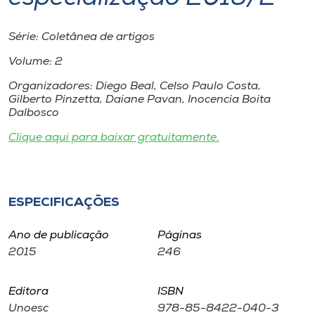
Museu
Série: Coletânea de artigos
Unoesc
Volume: 2
Store
Organizadores: Diego Beal, Celso Paulo Costa,
Gilberto Pinzetta, Daiane Pavan, Inocencia Boita
Dalbosco
Selecione
Clique aqui para baixar gratuitamente.
o idioma
ESPECIFICAÇÕES
A+
A-
Ano de publicação
Páginas
2015
246
Editora
ISBN
Unoesc
978-85-8422-040-3