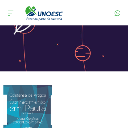
Página Inicial
Editora
Apresentação
Cursos
Onde estamos
Pesquisa
Atendimento ao Estudante
Portal de Ensino
A
Unoesc
Internacionalização