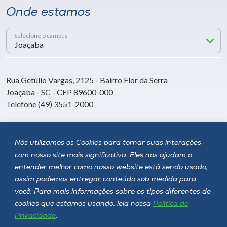
Onde estamos
Selecione o campus
Rua Getúlio Vargas, 2125 - Bairro Flor da Serra
Joaçaba - SC - CEP 89600-000
Telefone (49) 3551-2000
Siga a Unoesc
Nós utilizamos os Cookies para tornar suas interações
com nosso site mais significativa. Eles nos ajudam a
entender melhor como nosso website está sendo usado,
assim podemos entregar conteúdo sob medida para
você. Para mais informações sobre os tipos diferentes de
cookies que estamos usando, leia nossa
Política de
Privacidade
.