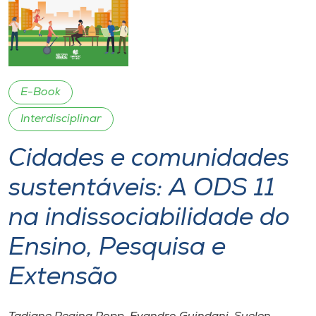
I.nova
Diplomados
E-Book
Cultura
Interdisciplinar
Cidades e comunidades
CPA
sustentáveis: A ODS 11
Biblioteca
na indissociabilidade do
Editora
Ensino, Pesquisa e
Extensão
Rádio