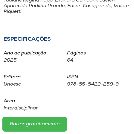
Tadiane Regina Popp, Evandro Guindani, Suelen
Museu
Aparecida Padilha Prando, Edson Casagrande, Izolete
Riquetti
Unoesc
Store
ESPECIFICAÇÕES
Ano de publicação
Páginas
Selecione
2025
64
o idioma
Editora
ISBN
Unoesc
978-85-8422-259-9
A+
A-
Área
Interdisciplinar
Baixar gratuitamente