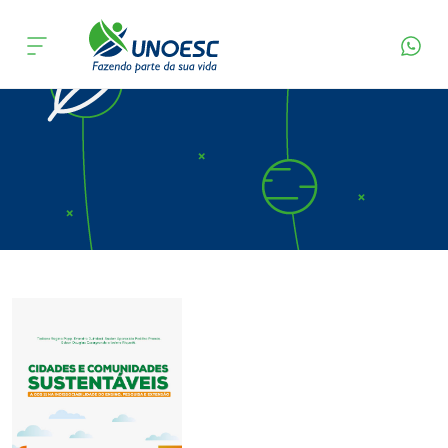
Página Inicial
Editora
Apresentação
Cursos
Onde estamos
Pesquisa
Atendimento ao Estudante
Portal de Ensino
A
Unoesc
Internacionalização