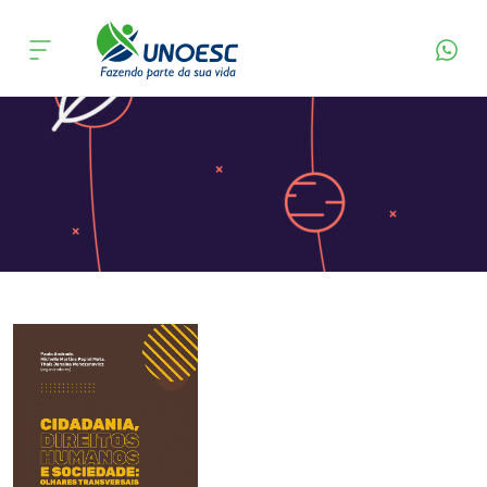
Página Inicial
Editora
Apresentação
Cursos
Onde estamos
Pesquisa
Atendimento ao Estudante
Portal de Ensino
A
Unoesc
Internacionalização