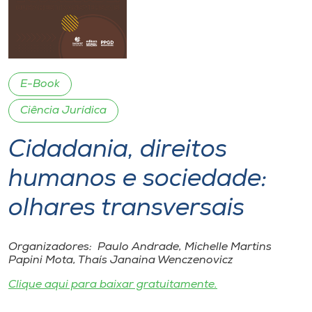
I.nova
Diplomados
E-Book
Ciência Jurídica
Cultura
Cidadania, direitos
CPA
humanos e sociedade:
Biblioteca
olhares transversais
Editora
Organizadores: Paulo Andrade, Michelle Martins
Papini Mota, Thaís Janaina Wenczenovicz
Rádio
Clique aqui para baixar gratuitamente.