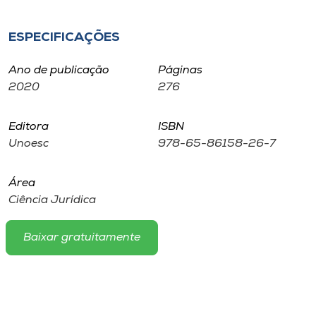
Museu
ESPECIFICAÇÕES
Unoesc
Store
Ano de publicação
Páginas
2020
276
Editora
ISBN
Selecione
Unoesc
978-65-86158-26-7
o idioma
Área
Ciência Jurídica
A+
A-
Baixar gratuitamente