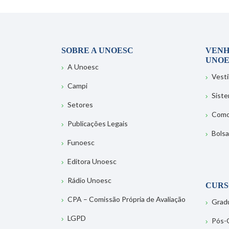
SOBRE A UNOESC
VENH
UNOE
A Unoesc
Vesti
Campi
Sist
Setores
Como
Publicações Legais
Bolsa
Funoesc
Editora Unoesc
Rádio Unoesc
CURS
CPA – Comissão Própria de Avaliação
Grad
LGPD
Pós-