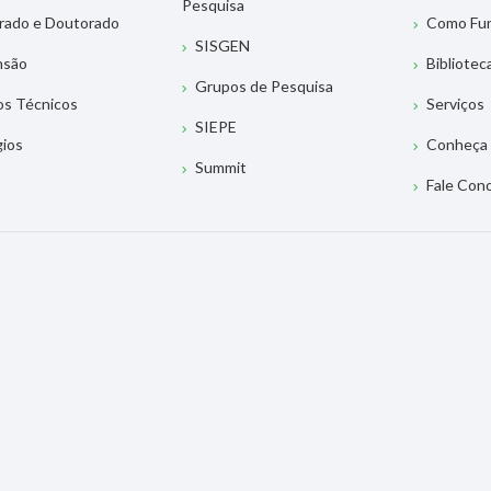
Pesquisa
rado e Doutorado
Como Fu
SISGEN
nsão
Bibliotec
Grupos de Pesquisa
os Técnicos
Serviços
SIEPE
gios
Conheça 
Summit
Fale Con