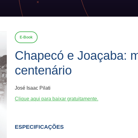
E-Book
Chapecó e Joaçaba: 
centenário
José Isaac Pilati
Clique aqui para baixar gratuitamente.
ESPECIFICAÇÕES