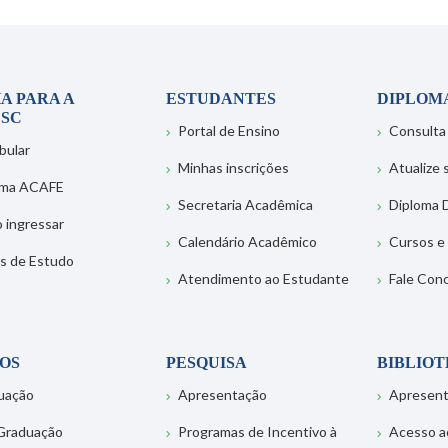
A PARA A
ESTUDANTES
DIPLOM
SC
Portal de Ensino
Consulta
bular
Minhas inscrições
Atualize
ema ACAFE
Secretaria Acadêmica
Diploma D
 ingressar
Calendário Acadêmico
Cursos e
s de Estudo
Atendimento ao Estudante
Fale Con
OS
PESQUISA
BIBLIO
uação
Apresentação
Apresen
Graduação
Programas de Incentivo à
Acesso a