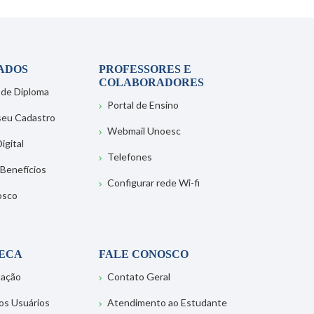
ADOS
PROFESSORES E
COLABORADORES
 de Diploma
Portal de Ensino
 seu Cadastro
Webmail Unoesc
igital
Telefones
 Benefícios
Configurar rede Wi-fi
osco
TECA
FALE CONOSCO
tação
Contato Geral
os Usuários
Atendimento ao Estudante