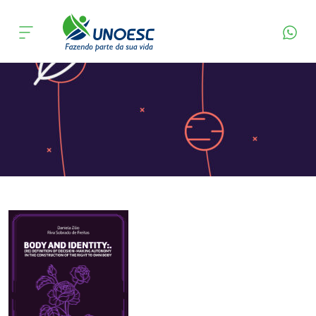
Página Inicial
Editora
Apresentação
Cursos
Onde estamos
Pesquisa
Atendimento ao Estudante
Portal de Ensino
A
Unoesc
Internacionalização