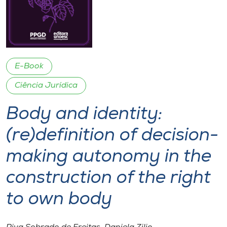
I.nova
Diplomados
E-Book
Cultura
Ciência Jurídica
Body and identity:
CPA
(re)definition of decision-
Biblioteca
making autonomy in the
Editora
construction of the right
to own body
Rádio