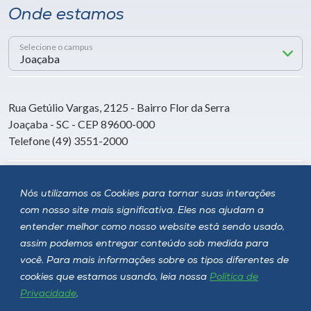
Onde estamos
Selecione o campus
Rua Getúlio Vargas, 2125 - Bairro Flor da Serra
Joaçaba - SC - CEP 89600-000
Telefone (49) 3551-2000
Siga a Unoesc
Nós utilizamos os Cookies para tornar suas interações
com nosso site mais significativa. Eles nos ajudam a
entender melhor como nosso website está sendo usado,
assim podemos entregar conteúdo sob medida para
você. Para mais informações sobre os tipos diferentes de
cookies que estamos usando, leia nossa
Política de
Privacidade
.