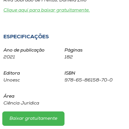
Riva Sobrado de Freitas, Daniela Zilio
Museu
Clique aqui para baixar gratuitamente.
Unoesc
Store
ESPECIFICAÇÕES
Ano de publicação
Páginas
Selecione
2021
182
o idioma
Editora
ISBN
Unoesc
978-65-86158-70-0
A+
A-
Área
Ciência Jurídica
Baixar gratuitamente