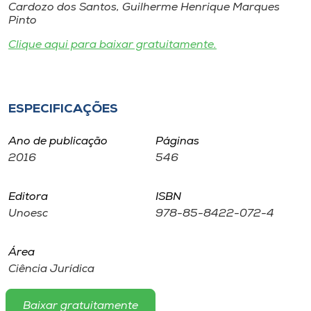
Museu
Cardozo dos Santos, Guilherme Henrique Marques
Pinto
Clique aqui para baixar gratuitamente.
Unoesc
Store
ESPECIFICAÇÕES
Selecione
Ano de publicação
Páginas
o idioma
2016
546
Editora
ISBN
A+
Unoesc
978-85-8422-072-4
A-
Área
Ciência Jurídica
Baixar gratuitamente