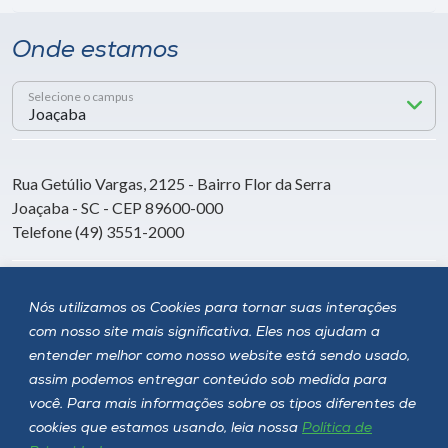
Onde estamos
Selecione o campus
Rua Getúlio Vargas, 2125 - Bairro Flor da Serra
Joaçaba - SC - CEP 89600-000
Telefone (49) 3551-2000
Siga a Unoesc
Nós utilizamos os Cookies para tornar suas interações
com nosso site mais significativa. Eles nos ajudam a
entender melhor como nosso website está sendo usado,
assim podemos entregar conteúdo sob medida para
você. Para mais informações sobre os tipos diferentes de
cookies que estamos usando, leia nossa
Política de