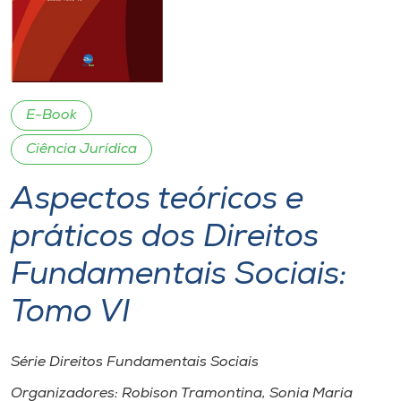
I.nova
Diplomados
E-Book
Cultura
Ciência Jurídica
Aspectos teóricos e
CPA
práticos dos Direitos
Biblioteca
Fundamentais Sociais:
Editora
Tomo VI
Rádio
Série Direitos Fundamentais Sociais
Organizadores: Robison Tramontina, Sonia Maria