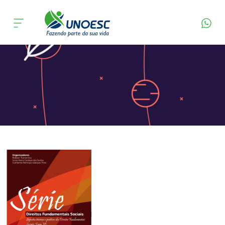
Página Inicial
Editora
Apresentação
Cursos
Onde estamos
Pesquisa
Atendimento ao Estudante
Portal de Ensino
A
Unoesc
Internacionalização