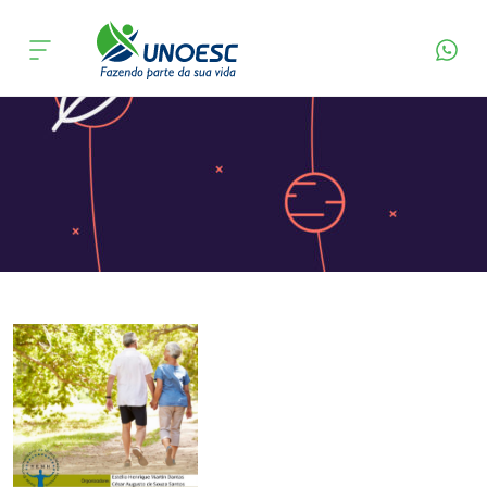
Página Inicial
Editora
Apresentação
Cursos
Onde estamos
Pesquisa
Atendimento ao Estudante
Portal de Ensino
A
Unoesc
Internacionalização