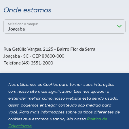
Onde estamos
Selecione o campus
Rua Getúlio Vargas, 2125 - Bairro Flor da Serra
Joaçaba - SC - CEP 89600-000
Telefone (49) 3551-2000
Siga a Unoesc
Nós utilizamos os Cookies para tornar suas interações
com nosso site mais significativa. Eles nos ajudam a
entender melhor como nosso website está sendo usado,
assim podemos entregar conteúdo sob medida para
você. Para mais informações sobre os tipos diferentes de
cookies que estamos usando, leia nossa
Política de
Privacidade
.