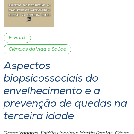
I.nova
Diplomados
E-Book
Cultura
Ciências da Vida e Saúde
Aspectos
CPA
biopsicossociais do
Biblioteca
envelhecimento e a
Editora
prevenção de quedas na
terceira idade
Rádio
Organizadores: Estélio Henrique Martin Dantas, César