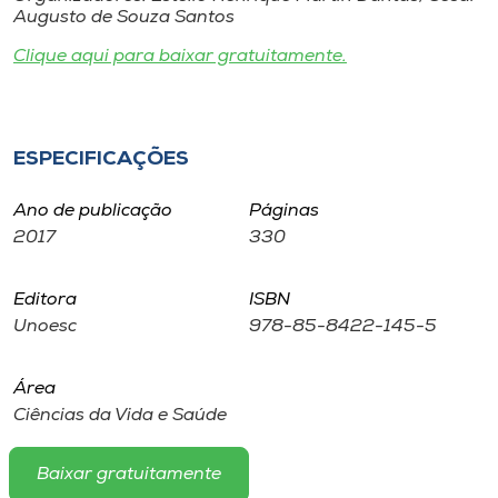
Museu
Augusto de Souza Santos
Clique aqui para baixar gratuitamente.
Unoesc
Store
ESPECIFICAÇÕES
Ano de publicação
Páginas
Selecione
o idioma
2017
330
Editora
ISBN
Unoesc
978-85-8422-145-5
A+
A-
Área
Ciências da Vida e Saúde
Baixar gratuitamente