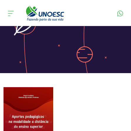
Página Inicial
Editora
Apresentação
Cursos
Onde estamos
Pesquisa
Atendimento ao Estudante
Portal de Ensino
A
Unoesc
Internacionalização