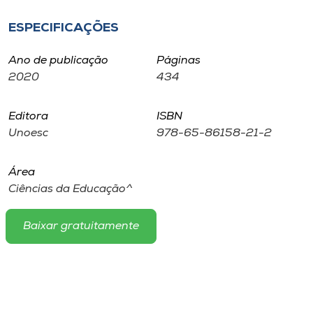
Museu
ESPECIFICAÇÕES
Unoesc
Ano de publicação
Páginas
Store
2020
434
Editora
ISBN
Unoesc
978-65-86158-21-2
Selecione
o idioma
Área
Ciências da Educação^
A+
A-
Baixar gratuitamente