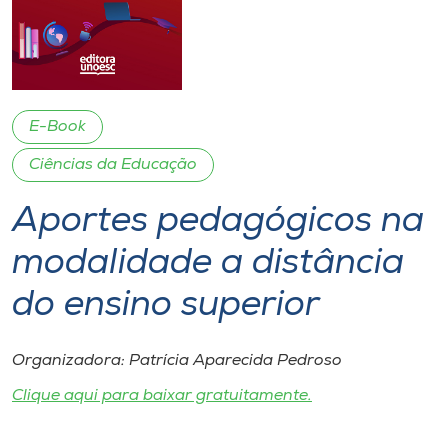
I.nova
Diplomados
E-Book
Cultura
Ciências da Educação
Aportes pedagógicos na
CPA
modalidade a distância
Biblioteca
do ensino superior
Editora
Organizadora: Patrícia Aparecida Pedroso
Clique aqui para baixar gratuitamente.
Rádio