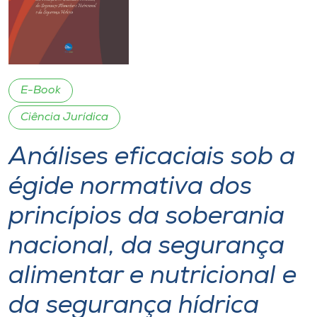
I.nova
Diplomados
E-Book
Cultura
Ciência Jurídica
Análises eficaciais sob a
CPA
égide normativa dos
Biblioteca
princípios da soberania
Editora
nacional, da segurança
alimentar e nutricional e
Rádio
da segurança hídrica