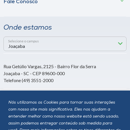
Fale Conosco
Onde estamos
Selecione o campus
Rua Getúlio Vargas, 2125 - Bairro Flor da Serra
Joaçaba - SC - CEP 89600-000
Telefone (49) 3551-2000
Siga a Unoesc
Nós utilizamos os Cookies para tornar suas interações
com nosso site mais significativa. Eles nos ajudam a
entender melhor como nosso website está sendo usado,
assim podemos entregar conteúdo sob medida para