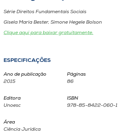
Museu
Série Direitos Fundamentais Sociais
Unoesc
Gisela Maria Bester, Simone Hegele Bolson
Store
Clique aqui para baixar gratuitamente.
Selecione
ESPECIFICAÇÕES
o idioma
Ano de publicação
Páginas
2015
86
A+
A-
Editora
ISBN
Unoesc
978-85-8422-060-1
Área
Ciência Jurídica