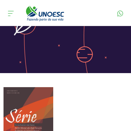
Página Inicial
Editora
Apresentação
Cursos
Onde estamos
Pesquisa
Atendimento ao Estudante
Portal de Ensino
A
Unoesc
Internacionalização