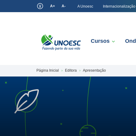
A+
A-
A Unoesc
Internacionalização
Cursos
Ond
Página Inicial
Editora
Apresentação