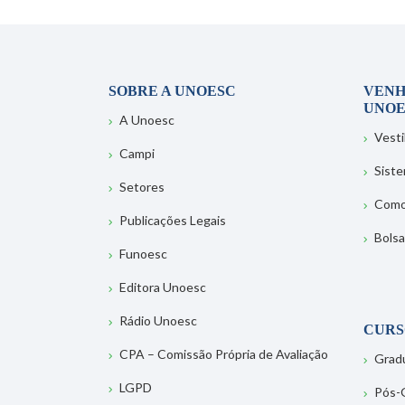
SOBRE A UNOESC
VENH
UNOE
A Unoesc
Vesti
Campi
Sist
Setores
Como
Publicações Legais
Bolsa
Funoesc
Editora Unoesc
Rádio Unoesc
CURS
CPA – Comissão Própria de Avaliação
Grad
LGPD
Pós-