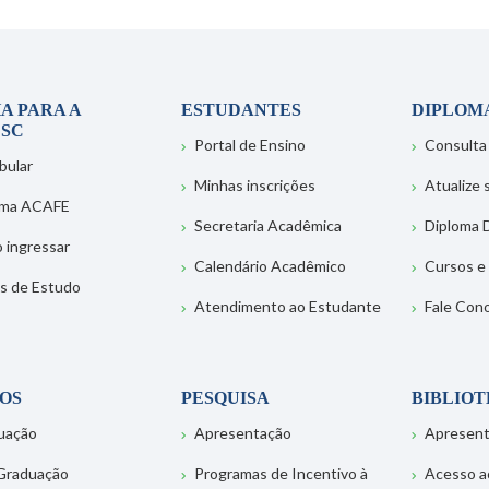
A PARA A
ESTUDANTES
DIPLOM
SC
Portal de Ensino
Consulta
bular
Minhas inscrições
Atualize
ema ACAFE
Secretaria Acadêmica
Diploma D
 ingressar
Calendário Acadêmico
Cursos e
s de Estudo
Atendimento ao Estudante
Fale Con
OS
PESQUISA
BIBLIO
uação
Apresentação
Apresen
Graduação
Programas de Incentivo à
Acesso a