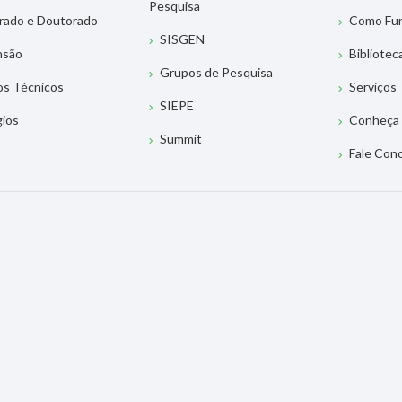
Pesquisa
rado e Doutorado
Como Fu
SISGEN
nsão
Bibliotec
Grupos de Pesquisa
os Técnicos
Serviços
SIEPE
gios
Conheça 
Summit
Fale Con