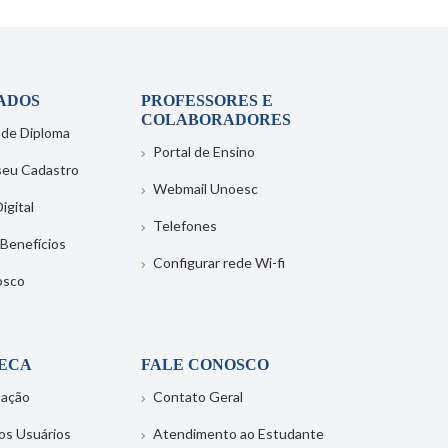
ADOS
PROFESSORES E
COLABORADORES
 de Diploma
Portal de Ensino
 seu Cadastro
Webmail Unoesc
igital
Telefones
 Benefícios
Configurar rede Wi-fi
osco
TECA
FALE CONOSCO
tação
Contato Geral
os Usuários
Atendimento ao Estudante