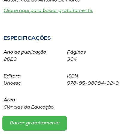
Autor: Ricardo Antonio De Marco
Museu
Clique aqui para baixar gratuitamente.
Unoesc
Store
ESPECIFICAÇÕES
Ano de publicação
Páginas
Selecione
2023
304
o idioma
Editora
ISBN
Unoesc
978-85-98084-32-9
A+
A-
Área
Ciências da Educação
Baixar gratuitamente