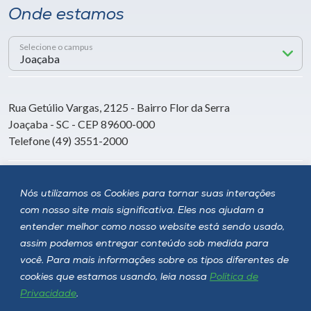
Onde estamos
Selecione o campus
Rua Getúlio Vargas, 2125 - Bairro Flor da Serra
Joaçaba - SC - CEP 89600-000
Telefone (49) 3551-2000
Siga a Unoesc
Nós utilizamos os Cookies para tornar suas interações
com nosso site mais significativa. Eles nos ajudam a
entender melhor como nosso website está sendo usado,
assim podemos entregar conteúdo sob medida para
você. Para mais informações sobre os tipos diferentes de
cookies que estamos usando, leia nossa
Política de
Privacidade
.