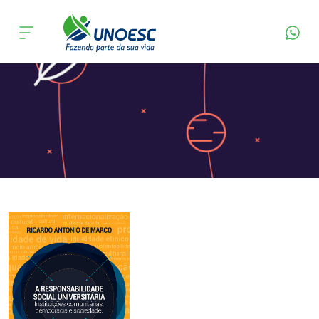
Página Inicial
Editora
Apresentação
Cursos
Onde estamos
Pesquisa
Atendimento ao Estudante
Portal de Ensino
A
Unoesc
Internacionalização