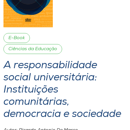
I.nova
Diplomados
E-Book
Cultura
Ciências da Educação
A responsabilidade
CPA
social universitária:
Biblioteca
Instituições
Editora
comunitárias,
democracia e sociedade
Rádio