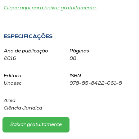
Museu
Clique aqui para baixar gratuitamente.
Unoesc
Store
ESPECIFICAÇÕES
Ano de publicação
Páginas
2016
88
Selecione
o idioma
Editora
ISBN
Unoesc
978-85-8422-061-8
A+
A-
Área
Ciência Jurídica
Baixar gratuitamente