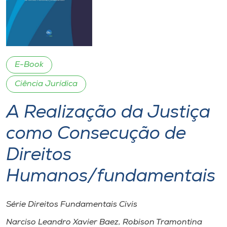
I.nova
Diplomados
E-Book
Cultura
Ciência Jurídica
A Realização da Justiça
CPA
como Consecução de
Biblioteca
Direitos
Editora
Humanos/fundamentais
Rádio
Série Direitos Fundamentais Civis
Narciso Leandro Xavier Baez, Robison Tramontina