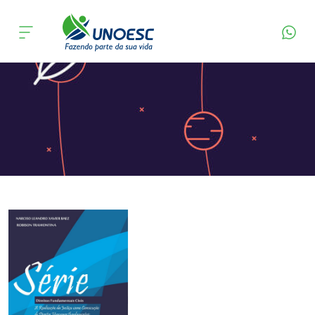
Página Inicial
Editora
Apresentação
Cursos
Onde estamos
Pesquisa
Atendimento ao Estudante
Portal de Ensino
A
Unoesc
Internacionalização