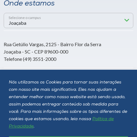
Onde estamos
Selecione o campus
Rua Getúlio Vargas, 2125 - Bairro Flor da Serra
Joaçaba - SC - CEP 89600-000
Telefone (49) 3551-2000
Siga a Unoesc
Nós utilizamos os Cookies para tornar suas interações
com nosso site mais significativa. Eles nos ajudam a
entender melhor como nosso website está sendo usado,
assim podemos entregar conteúdo sob medida para
você. Para mais informações sobre os tipos diferentes de
cookies que estamos usando, leia nossa
Política de
Privacidade
.