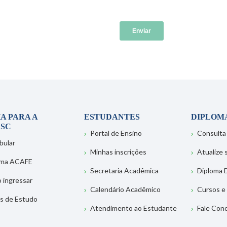
A PARA A
ESTUDANTES
DIPLOM
SC
Portal de Ensino
Consulta
bular
Minhas inscrições
Atualize
ema ACAFE
Secretaria Acadêmica
Diploma D
 ingressar
Calendário Acadêmico
Cursos e
s de Estudo
Atendimento ao Estudante
Fale Con