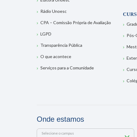
Rádio Unoesc
CURS
CPA – Comissão Própria de Avaliação
Grad
LGPD
Pós-
Transparência Pública
Mest
O que acontece
Exte
Serviços para a Comunidade
Curs
Colé
Onde estamos
Selecione o campus