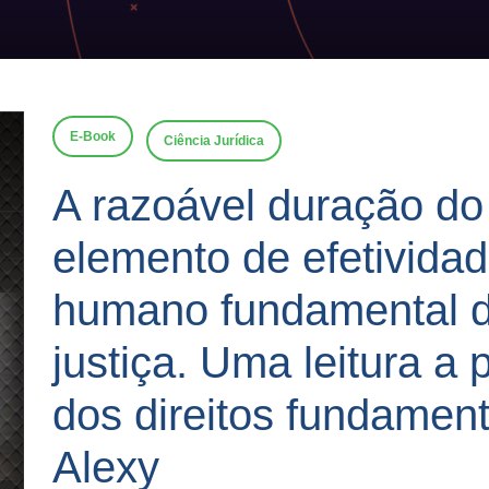
E-Book
Ciência Jurídica
A razoável duração d
elemento de efetividad
humano fundamental d
justiça. Uma leitura a p
dos direitos fundamen
Alexy