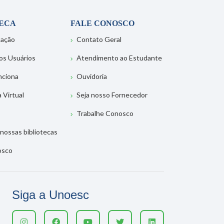
TECA
FALE CONOSCO
tação
Contato Geral
os Usuários
Atendimento ao Estudante
nciona
Ouvidoria
a Virtual
Seja nosso Fornecedor
Trabalhe Conosco
nossas bibliotecas
osco
Siga a Unoesc