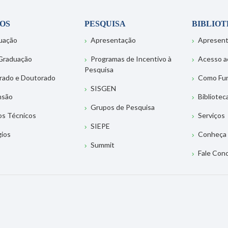
OS
PESQUISA
BIBLIO
uação
Apresentação
Apresen
Graduação
Programas de Incentivo à
Acesso a
Pesquisa
rado e Doutorado
Como Fu
SISGEN
nsão
Bibliotec
Grupos de Pesquisa
os Técnicos
Serviços
SIEPE
gios
Conheça 
Summit
Fale Con