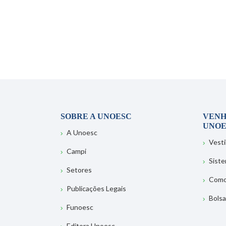
SOBRE A UNOESC
VENH
UNOE
A Unoesc
Vesti
Campi
Sist
Setores
Como
Publicações Legais
Bolsa
Funoesc
Editora Unoesc