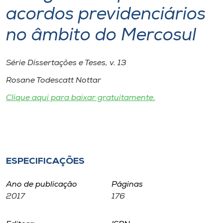
Museu
acordos previdenciários
no âmbito do Mercosul
Unoesc
Store
Série Dissertações e Teses, v. 13
Rosane Todescatt Nottar
Selecione
Clique aqui para baixar gratuitamente.
o idioma
A+
A-
ESPECIFICAÇÕES
Ano de publicação
Páginas
2017
176