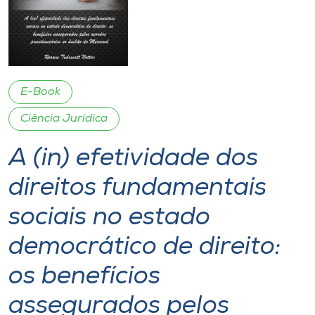
I.nova
Diplomados
E-Book
Cultura
Ciência Jurídica
A (in) efetividade dos
CPA
direitos fundamentais
Biblioteca
sociais no estado
Editora
democrático de direito:
os benefícios
Rádio
assegurados pelos