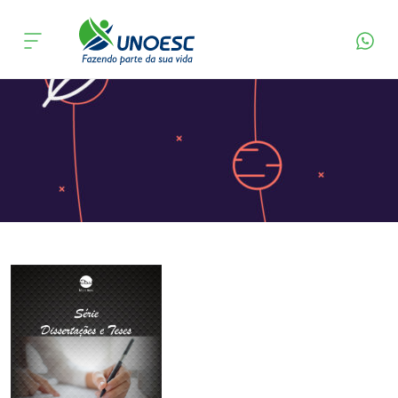
Página Inicial
Editora
Apresentação
Cursos
Onde estamos
Pesquisa
Atendimento ao Estudante
Portal de Ensino
A
Unoesc
Internacionalização