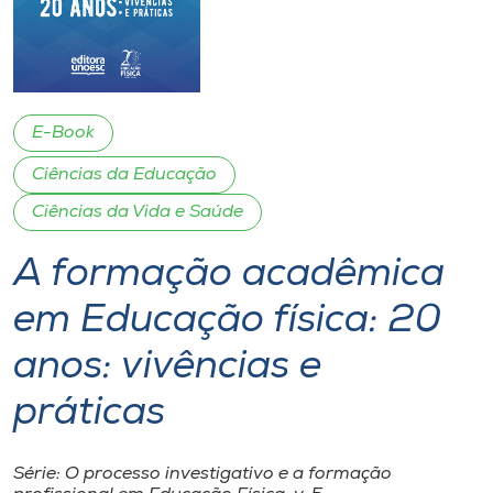
I.nova
Diplomados
E-Book
Ciências da Educação
Cultura
Ciências da Vida e Saúde
CPA
A formação acadêmica
Biblioteca
em Educação física: 20
anos: vivências e
Editora
práticas
Rádio
Série: O processo investigativo e a formação