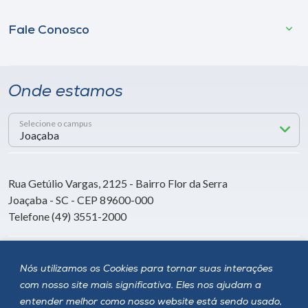
Fale Conosco
Onde estamos
Selecione o campus
Rua Getúlio Vargas, 2125 - Bairro Flor da Serra
Joaçaba - SC - CEP 89600-000
Telefone (49) 3551-2000
Siga a Unoesc
Nós utilizamos os Cookies para tornar suas interações
com nosso site mais significativa. Eles nos ajudam a
entender melhor como nosso website está sendo usado,