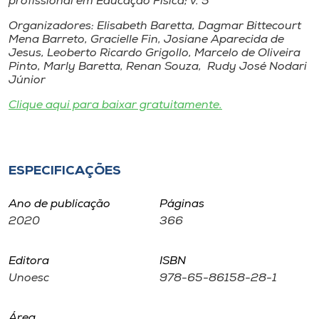
profissional em Educação Física; v. 5
Museu
Organizadores: Elisabeth Baretta, Dagmar Bittecourt
Mena Barreto, Gracielle Fin, Josiane Aparecida de
Unoesc
Jesus, Leoberto Ricardo Grigollo, Marcelo de Oliveira
Pinto, Marly Baretta, Renan Souza, Rudy José Nodari
Store
Júnior
Clique aqui para baixar gratuitamente.
Selecione
o idioma
ESPECIFICAÇÕES
Ano de publicação
Páginas
A+
2020
366
A-
Editora
ISBN
Unoesc
978-65-86158-28-1
Área