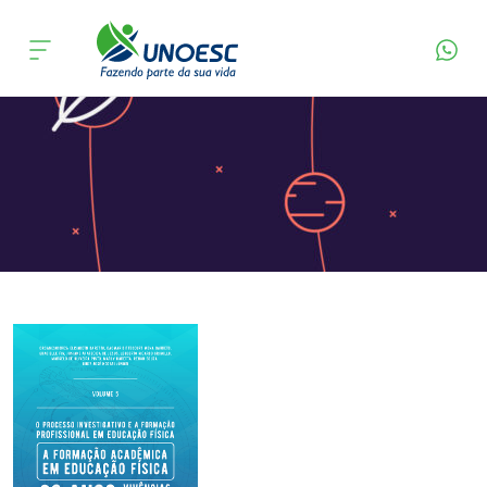
Página Inicial
Editora
Apresentação
Cursos
Onde estamos
Pesquisa
Atendimento ao Estudante
Portal de Ensino
A
Unoesc
Internacionalização