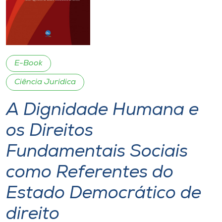
I.nova
Diplomados
E-Book
Cultura
Ciência Jurídica
A Dignidade Humana e
CPA
os Direitos
Biblioteca
Fundamentais Sociais
Editora
como Referentes do
Estado Democrático de
Rádio
direito