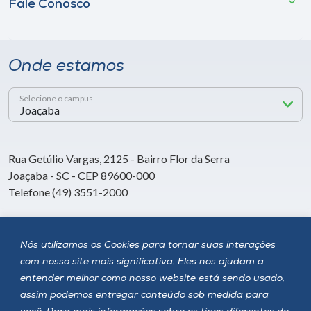
Fale Conosco
Onde estamos
Selecione o campus
Rua Getúlio Vargas, 2125 - Bairro Flor da Serra
Joaçaba - SC - CEP 89600-000
Telefone (49) 3551-2000
Siga a Unoesc
Nós utilizamos os Cookies para tornar suas interações
com nosso site mais significativa. Eles nos ajudam a
entender melhor como nosso website está sendo usado,
assim podemos entregar conteúdo sob medida para