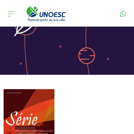
Página Inicial
Editora
Apresentação
Cursos
Onde estamos
Pesquisa
Atendimento ao Estudante
Portal de Ensino
A
Unoesc
Internacionalização