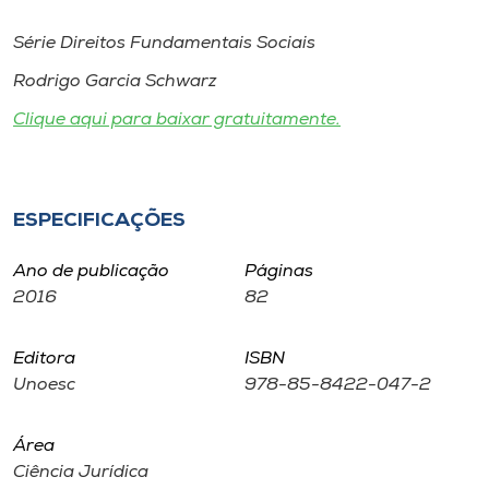
Museu
Série Direitos Fundamentais Sociais
Unoesc
Rodrigo Garcia Schwarz
Store
Clique aqui para baixar gratuitamente.
Selecione
ESPECIFICAÇÕES
o idioma
Ano de publicação
Páginas
2016
82
A+
A-
Editora
ISBN
Unoesc
978-85-8422-047-2
Área
Ciência Jurídica